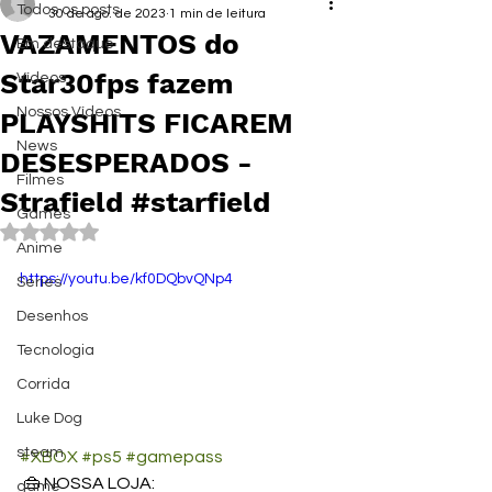
Todos os posts
30 de ago. de 2023
1 min de leitura
VAZAMENTOS do
Em destaque
Star30fps fazem
Vídeos
Nossos Vídeos
PLAYSHITS FICAREM
News
DESESPERADOS -
Filmes
Strafield #starfield
Games
Avaliado com NaN de 5 estrelas.
Anime
https://youtu.be/kf0DQbvQNp4
Series
Desenhos
Tecnologia
Corrida
Luke Dog
steam
#XBOX
#ps5
#gamepass
 👜 NOSSA LOJA: 
game