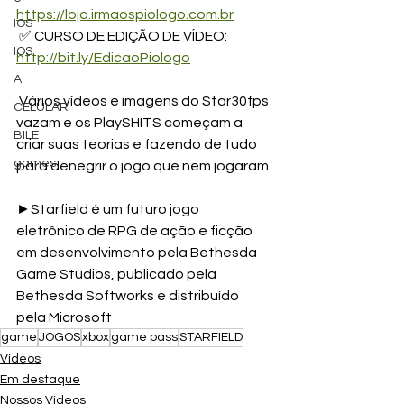
https://loja.irmaospiologo.com.br
IOS
 ✅ CURSO DE EDIÇÃO DE VÍDEO: 
IOS
http://bit.ly/EdicaoPiologo
A
 Vários vídeos e imagens do Star30fps 
CELULAR
vazam e os PlaySHITS começam a 
BILE
criar suas teorias e fazendo de tudo 
games
para denegrir o jogo que nem jogaram 
►Starfield é um futuro jogo 
eletrônico de RPG de ação e ficção 
em desenvolvimento pela Bethesda 
Game Studios, publicado pela 
Bethesda Softworks e distribuído 
pela Microsoft
game
JOGOS
xbox
game pass
STARFIELD
Vídeos
Em destaque
Nossos Vídeos