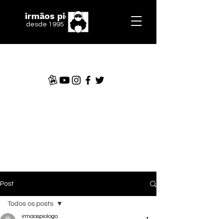
irmãos piologo
desde 1995
Post
Todos os posts
irmaospiologo