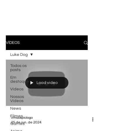
VÍDEOS
Luke Dog
Todos os
posts
Em
destaque
Load video
Vídeos
Nossos
Vídeos
News
Filmes
irmaospiologo
25 de jun. de 2024
Games