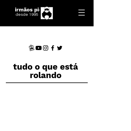
irmãos piologo
desde 1995
tudo o que está
rolando