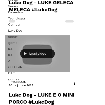
Anime
Luke Dog - LUKE GELECA
Series
MELECA #LukeDog
Desenhos
Tecnologia
Corrida
Luke Dog
steam
game
IOS
Load video
IOS
A
CELULAR
BILE
games
irmaospiologo
20 de jun. de 2024
Luke Dog - LUKE E O MINI
PORCO #LukeDog