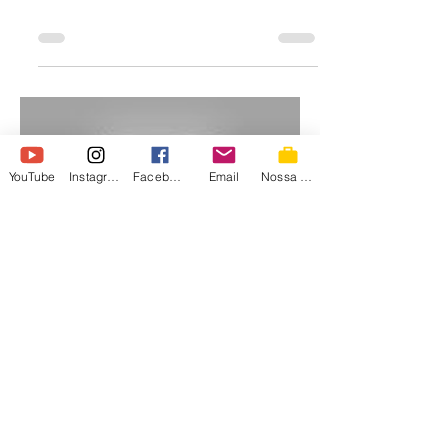
YouTube
Instagram
Facebook
Email
Nossa Loja
Load video
irmaospiologo
19 de jun. de 2024
Luke Dog - FÉRIAS DO
LUKE DOG #LukeDog