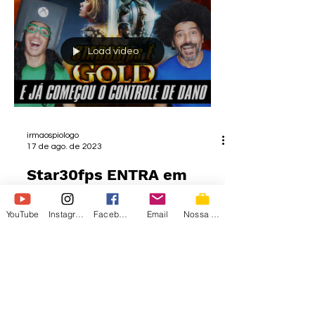
Load video
irmaospiologo
17 de ago. de 2023
Star30fps ENTRA em
ESTADO GOLD mas o
Controle de Danos
YouTube
Instagram
Facebook
Email
Nossa Loja
CONTINUA - Strafield
#XBOX #ps5 #gamepass 👜 NOSSA LOJA:
https://loja.irmaospiologo.com.br ✅ CURSO
DE EDIÇÃO DE VÍDEO:
http://bit.ly/EdicaoPiologo FINALMENTE...