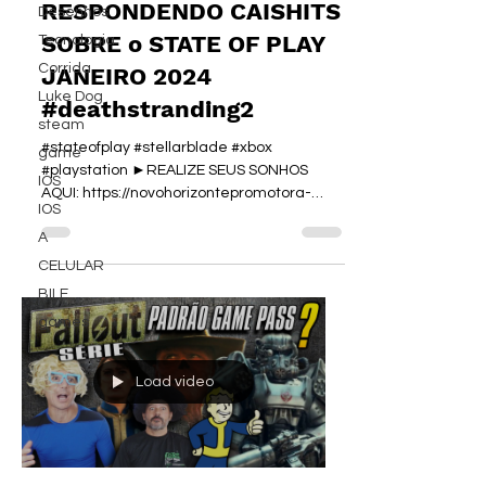
RESPONDENDO CAISHITS
Desenhos
SOBRE o STATE OF PLAY
Tecnologia
Corrida
JANEIRO 2024
Luke Dog
#deathstranding2
steam
#stateofplay #stellarblade #xbox
game
#playstation ►REALIZE SEUS SONHOS
IOS
AQUI: https://novohorizontepromotora-
IOS
piologo.com/ ►REALIZE SEUS...
A
CELULAR
BILE
games
Load video