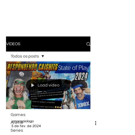
VÍDEOS
Todos os posts
Todos os posts
Em destaque
Vídeos
Load video
Nossos Vídeos
News
Filmes
Games
irmaospiologo
Anime
5 de fev. de 2024
Series