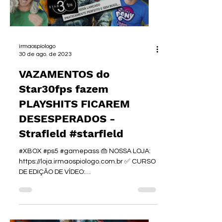
irmaospiologo
30 de ago. de 2023
VAZAMENTOS do
Star30fps fazem
PLAYSHITS FICAREM
DESESPERADOS -
Strafield #starfield
#XBOX #ps5 #gamepass 👜 NOSSA LOJA:
https://loja.irmaospiologo.com.br ✅ CURSO
DE EDIÇÃO DE VÍDEO:
http://bit.ly/EdicaoPiologo Vários...