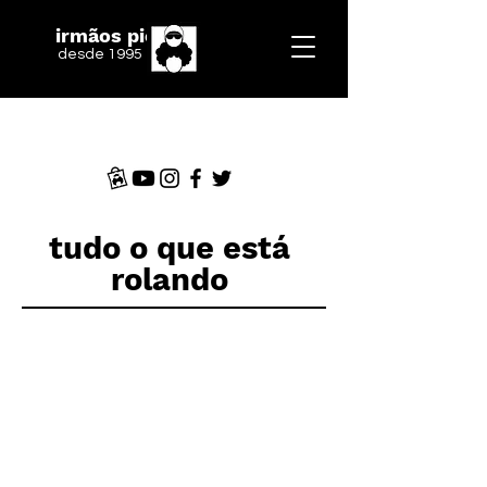
irmãos piologo
desde 1995
tudo o que está
rolando