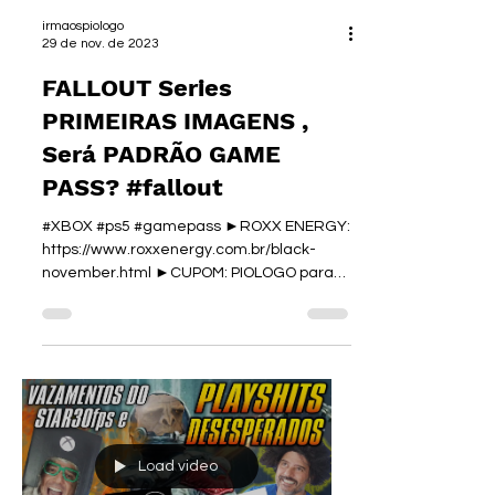
irmaospiologo
29 de nov. de 2023
FALLOUT Series
PRIMEIRAS IMAGENS ,
Será PADRÃO GAME
PASS? #fallout
#XBOX #ps5 #gamepass ►ROXX ENERGY:
https://www.roxxenergy.com.br/black-
november.html ►CUPOM: PIOLOGO para
15% off ✅ CURSO DE EDIÇÃO DE...
Load video