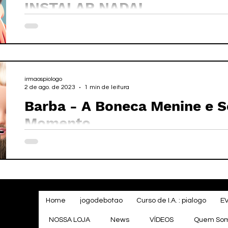
INSTALAR NADA!
irmaospiologo
2 de ago. de 2023
1 min de leitura
Barba - A Boneca Menine e 
Momento
Home
jogodebotao
Curso de I.A. : pialogo
E
NOSSA LOJA
News
VÍDEOS
Quem So