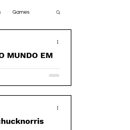
s
Games
team
game
DO MUNDO EM
óia nas Olimpíadas #chucknorris