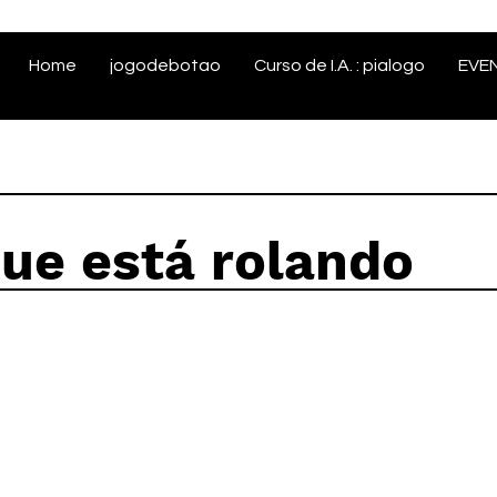
Home
jogodebotao
Curso de I.A. : pialogo
EVE
que está rolando