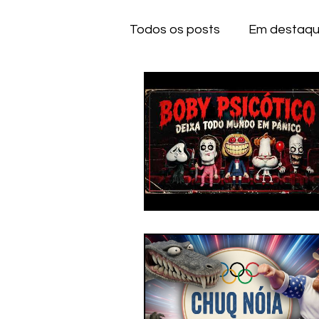
Todos os posts
Em destaq
Anime
Series
Dese
IOS
IOS
A
CE