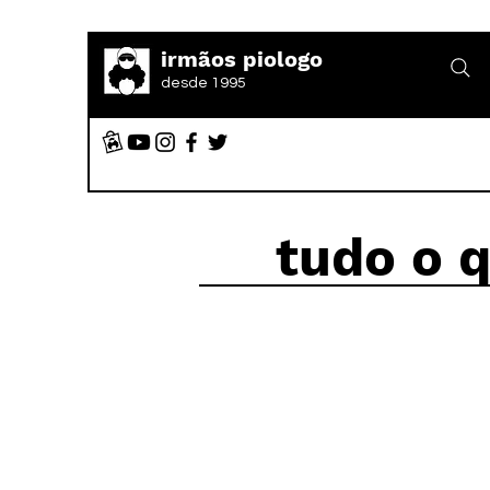
irmãos piologo
desde 1995
tudo o 