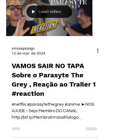
Load video
irmaospiologo
12 de mar. de 2024
VAMOS SAIR NO TAPA
Sobre o Parasyte The
Grey , Reação ao Trailer 1
#reaction
#netflix #parasytethegrey #anime ►NOS
AJUDE - Seja Membro DO CANAL:
http://bit.ly/MembroIrmaosPiologo
►Tratamento MANUAL:...