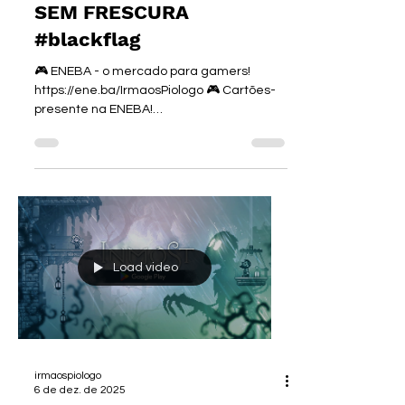
BLACK FLAG RESYNCED
SEM FRESCURA
#blackflag
🎮 ENEBA - o mercado para gamers!
https://ene.ba/IrmaosPiologo 🎮 Cartões-
presente na ENEBA!
https://ene.ba/IrmaosPiologo-GiftCards 🎮
Os melhores jogos na ENEBA!
https://ene.ba/IrmaosPiologo-Games
►Curso de I.A. :
https://www.irmaospiologo.com.br/pialogo
FALA, MARUJOS E ASSASSINOS DE
ALUGUEL! 🏴‍☠️⚓⚔️ Hoje é dia de REVIEW
SEM FRESCURA de um dos jogos mais
Load video
icônicos de toda a franquia da Ubisoft:
Assassin's Creed IV: Black Flag Resynced!
A gente sabe que a nostalgia bate forte
irmaospiologo