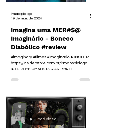
irmaospiologo
19 de mar. de 2024
Imagina uma MER#$@
Imaginário - Boneco
Diabólico #review
#imaginary #filmes #imaginario ►INSIDER
https://insiderstore.com.br/irmaospiologo
►CUPOM: IRMAOS15 RRA 15% DE
DESCONTO EM MARÇO NOS AJUDE...
Load video