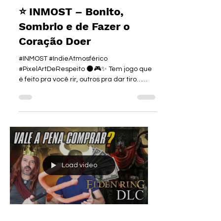
6 de dez. de 2025
⭐ INMOST – Bonito,
Sombrio e de Fazer o
Coração Doer
#INMOST #IndieAtmosférico
#PixelArtDeRespeito 🌑🎮✨ Tem jogo que
é feito pra você rir, outros pra dar tiro…
INMOST é feito pra você sofrer bonito ,
daquele jeito artístico que até dói, mas
você agradece. 😂💔✨ Criado pelo estúdio
lituano Hidden Layer Games , INMOST é
um plataforma sombrio , cheio de clima,
mistério e puzzles que te fazem pensar
enquanto você tenta não chorar no banho.
🥲🪦 Aqui você vive três histórias
Load video
diferentes , cada uma mais emocional
que a outra:👧 A M