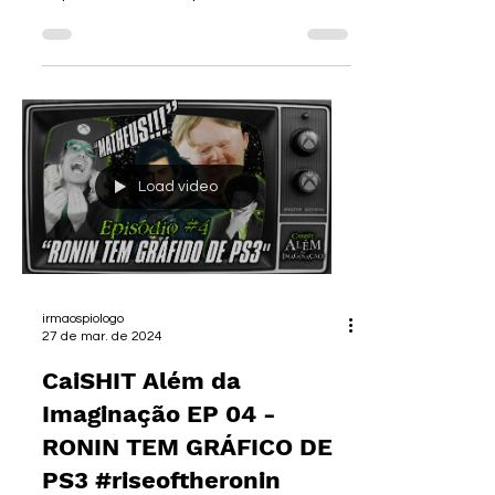
SEUS SONHOS AQUI:
https://novohorizontepromotora-
piologo.com/ Faça a antecipação do seu
FGTS aqui ⬇️...
Load video
irmaospiologo
27 de mar. de 2024
CaiSHIT Além da
Imaginação EP 04 -
RONIN TEM GRÁFICO DE