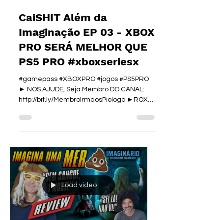
irmaospiologo
20 de mar. de 2024
CaiSHIT Além da
Imaginação EP 03 - XBOX
PRO SERÁ MELHOR QUE
PS5 PRO #xboxseriesx
#gamepass #XBOXPRO #jogos #PS5PRO
► NOS AJUDE, Seja Membro DO CANAL:
http://bit.ly/MembroIrmaosPiologo ►ROXX
ENERGY:...
Load video