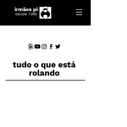
irmãos piologo
desde 1995
tudo o que está
rolando