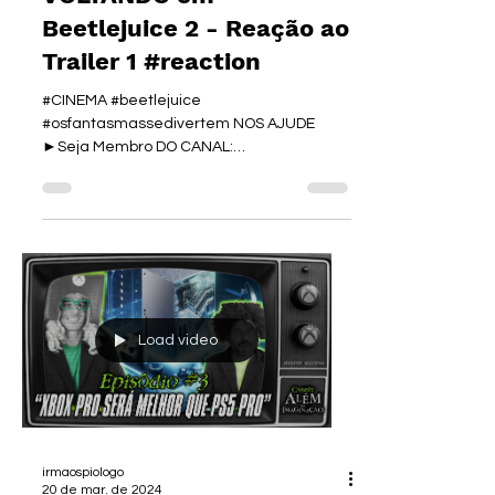
VOLTANDO em
Beetlejuice 2 - Reação ao
Trailer 1 #reaction
#CINEMA #beetlejuice
#osfantasmassedivertem NOS AJUDE
►Seja Membro DO CANAL:
http://bit.ly/MembroIrmaosPiologo 👜
NOSSA LOJA:...
Load video