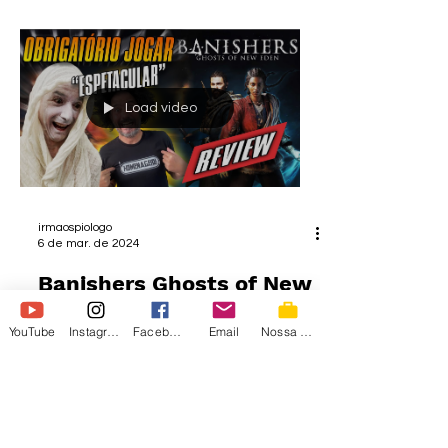
Load video
irmaospiologo
6 de mar. de 2024
Banishers Ghosts of New
YouTube
Instagram
Facebook
Email
Nossa Loja
Eden REVIEW , TODO
MUNDO TEM QUE JOGAR
#review
#banishersghostsofneweden #xbox #ps5