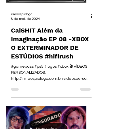
irmaospiologo
8 de mai. de 2024
CaiSHIT Além da
Imaginação EP 08 -XBOX
O EXTERMINADOR DE
ESTÚDIOS #hifirush
#gamepass #ps5 #jogos #xbox 🎬 VÍDEOS
PERSONALIZADOS:
http://irmaospiologo.com.br/videospersona
lizados 👜 NOSSA LOJA:...