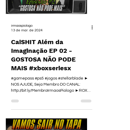
irmaospiologo
13 de mar. de 2024
CaiSHIT Além da
Imaginação EP 02 -
GOSTOSA NÃO PODE
MAIS #xboxseriesx
#gamepass #ps5 #jogos #stellarblade ►
NOS AJUDE, Seja Membro DO CANAL:
http://bit.ly/MembroIrmaosPiologo ►ROXX
ENERGY:...