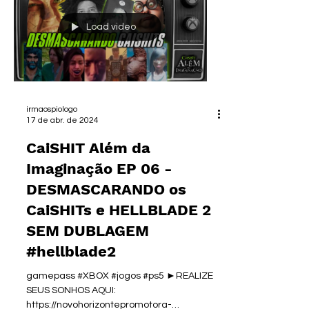
Load video
irmaospiologo
17 de abr. de 2024
CaiSHIT Além da
Imaginação EP 06 -
DESMASCARANDO os
CaiSHITs e HELLBLADE 2
SEM DUBLAGEM
#hellblade2
gamepass #XBOX #jogos #ps5 ►REALIZE