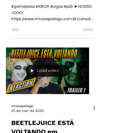
PS3 #riseoftheronin
#gamepass #XBOX #jogos #ps5 ►NOSSO
JOGO:
https://www.irmaospiologo.com.br/console
war ►INSIDER
https://insiderstore.com.br/irmaospiologo...
Load video
irmaospiologo
25 de mar. de 2024
BEETLEJUICE ESTÁ