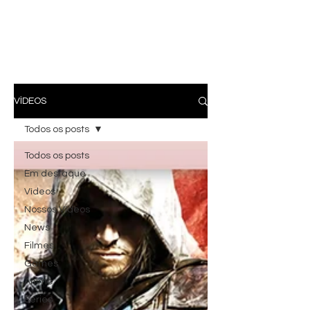
VÍDEOS
Todos os posts
Todos os posts
Em destaque
Vídeos
Nossos Vídeos
News
Filmes
Games
Anime
Series