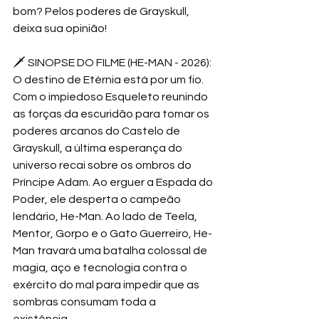
bom? Pelos poderes de Grayskull, 
deixa sua opinião! 
🗡️ SINOPSE DO FILME (HE-MAN - 2026): 
O destino de Etérnia está por um fio. 
Com o impiedoso Esqueleto reunindo 
as forças da escuridão para tomar os 
poderes arcanos do Castelo de 
Grayskull, a última esperança do 
universo recai sobre os ombros do 
Príncipe Adam. Ao erguer a Espada do 
Poder, ele desperta o campeão 
lendário, He-Man. Ao lado de Teela, 
Mentor, Gorpo e o Gato Guerreiro, He-
Man travará uma batalha colossal de 
magia, aço e tecnologia contra o 
exército do mal para impedir que as 
sombras consumam toda a 
existência. 