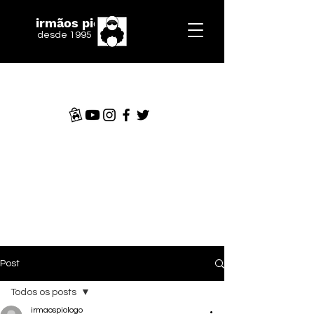
irmãos piologo
desde 1995
Post
Todos os posts
irmaospiologo