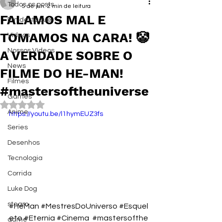
Todos os posts
5 de jun.
2 min de leitura
FALAMOS MAL E
Em destaque
TOMAMOS NA CARA! 🤡
Vídeos
Nossos Vídeos
A VERDADE SOBRE O
News
FILME DO HE-MAN!
Filmes
#mastersoftheuniverse
Games
Avaliado com NaN de 5 estrelas.
Anime
https://youtu.be/l1hymEUZ3fs
Series
Desenhos
Tecnologia
Corrida
Luke Dog
steam
#HeMan
#MestresDoUniverso
#Esquel
eto
#Eternia
#Cinema
#mastersofthe
game