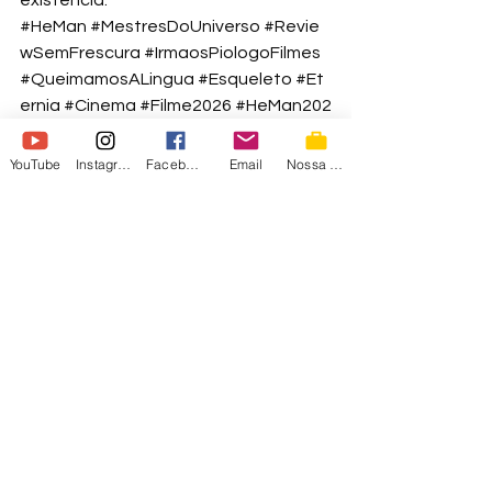
#HeMan
#MestresDoUniverso
#Revie
wSemFrescura
#IrmaosPiologoFilmes
#QueimamosALingua
#Esqueleto
#Et
ernia
#Cinema
#Filme2026
#HeMan202
6
 🗡️💀🏰🎬🍿🤡🔥
he-man
YouTube
Instagram
Facebook
Email
Nossa Loja
Em destaque
Vídeos
Nossos Vídeos
Ver tudo
Posts recentes