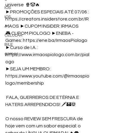
universe
  🍿🤡🔥 
IOS
►PROMOÇÕES ESPECIAIS ATÉ 07/06 : 
IOS
https://creators.insiderstore.com.br/IR
MAOS
 ►CUPOM INSIDER: IRMAOS 
A
🎮 CUPOM PIOLOGO ►ENEBA - 
CELULAR
Games: 
https://ene.ba/IrmaosPiologo
BILE
►Curso de I.A. : 
games
https://www.irmaospiologo.com.br/pial
ogo
►SEJA UM MEMBRO: 
https://www.youtube.com/@irmaospio
logo/membership
 FALA, GUERREIROS DE ETÉRNIA E 
HATERS ARREPENDIDOS! 🗡️🏰💀 
O nosso REVIEW SEM FRESCURA de 
hoje vem com um sabor especial: o 
sabor de LÍNGUA QUEIMADA! 🔥👅 