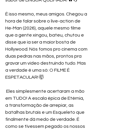
É isso mesmo, meus amigos. Chegou a 
hora de falar sobre o live-action de 
He-Man (2026), aquele mesmo filme 
que a gente xingou, bateu, chutou e 
disse que ia ser a maior bosta de 
Hollywood. Nós fomos pro cinema com 
duas pedras nas mãos, prontos pra 
gravar um vídeo destruindo tudo. Mas 
a verdade é uma só: O FILME É 
ESPETACULAR! 🤯
 Eles simplesmente acertaram a mão 
em TUDO! A escala épica de Etérnia, 
a transformação de arrepiar, as 
batalhas brutais e um Esqueleto que 
finalmente dá medo de verdade. É 
como se tivessem pegado os nossos 