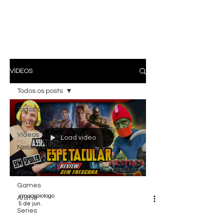
VÍDEOS
Todos os posts
Todos os posts
Em destaque
Vídeos
Load video
Nossos Vídeos
News
Filmes
Games
irmaospiologo
Anime
5 de jun.
Series