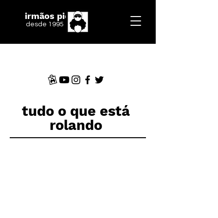
irmãos piologo
desde 1995
tudo o que está
rolando