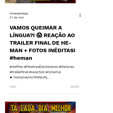
O nosso REVIEW SEM FRESCURA de hoje
vem com um s
irmaospiologo
21 de mai.
VAMOS QUEIMAR A
LÍNGUA?! 😱 REAÇÃO AO
TRAILER FINAL DE HE-
MAN + FOTOS INÉDITAS!
#heman
#HeMan #MestresDoUniverso #Reacao
#trailerfinal #reaction #Cinema
►Tratamento MANUAL:
https://irmaospiologo.com.br/manual -
CUPOM: PIOLOGO40 ►Curso de I.A. :
https://www.irmaospiologo.com.br/pialogo
🎮 ►ENEBA - O mercado para Gamers:
https://ene.ba/IrmaosPiologo ►SEJA UM
MEMBRO: