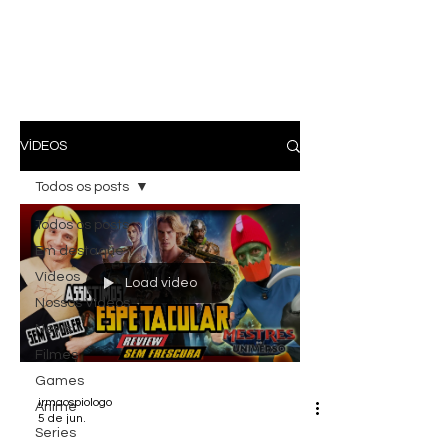
VÍDEOS
Todos os posts
Todos os posts
Em destaque
Vídeos
Load video
Nossos Vídeos
News
Filmes
Games
irmaospiologo
Anime
5 de jun.
Series