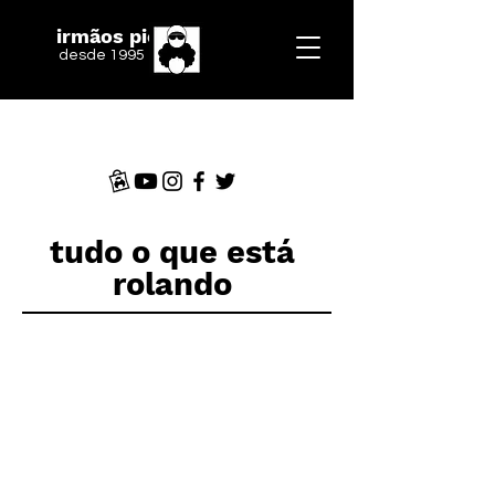
irmãos piologo
desde 1995
tudo o que está
rolando