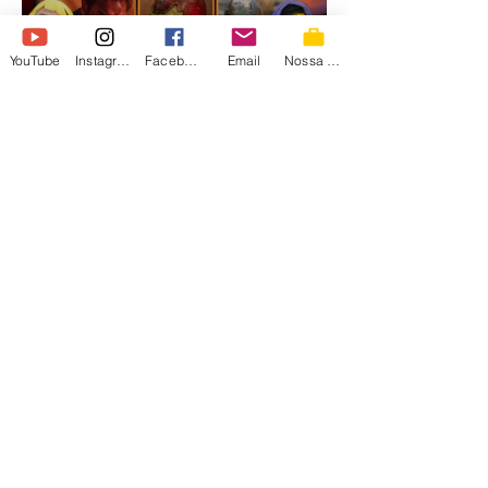
https://www.youtube.com/@irmaospiologo/
membership ►FOTOS DESSE VÍDEO:
Load video
https://wix.to/OQNoBDO FALA,
YouTube
Instagram
Facebook
Email
Nossa Loja
GUERREIROS DE ETÉRNIA E HATERS
ARREPENDIDOS! 🗡️💀🏰 Hoje é dia de vestir
a carapuça e dar o braço a
irmaospiologo
12 de mai.
HE-MAN TÁ CADA VEZ
MELHOR - Reagindo aos
novos visuais de Fisto,
Aríete e Mandíbula! ⚔️
#heman
#HeMan #MastersOfTheUniverse
#MestresDoUniverso #reaction ►Curso de
I.A. :
https://www.irmaospiologo.com.br/pialogo