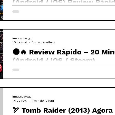
(Android / iOS) Review Rápi
irmaospiologo
10 de mai.
1 min de leitura
🌑🔥 Review Rápido – 20 Min
(Android / iOS / Steam)
irmaospiologo
14 de fev.
1 min de leitura
🏹 Tomb Raider (2013) Agora