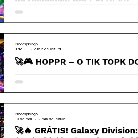
de Downwell pra CELULAR
irmaospiologo
3 de jul.
2 min de leitura
🚀🎮 HOPPR – O TIK TOPK D
🚀
irmaospiologo
19 de mai.
2 min de leitura
🚀🔥 GRÁTIS! Galaxy Division