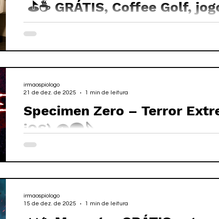
⛳☕️ GRÁTIS, Coffee Golf, jog
hora de dar aquele "BARRÃ
irmaospiologo
21 de dez. de 2025
1 min de leitura
Specimen Zero – Terror Extr
iOS) 👁️‍🗨️🔪
irmaospiologo
15 de dez. de 2025
1 min de leitura