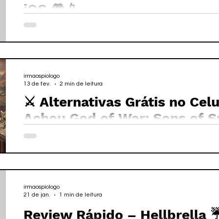
iOS 🎮📱
irmaospiologo
13 de fev.
2 min de leitura
⚔️ Alternativas Grátis no Ce
Achou God of War: Sons of S
Celular” 💸📱
irmaospiologo
21 de jan.
1 min de leitura
Review Rápido – Hellbrella 