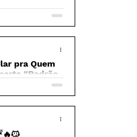
lular pra Quem
parta “Padrão
☔🔥😼