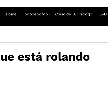
Home
jogodebotao
Curso de I.A. : pialogo
EVE
que está rolando