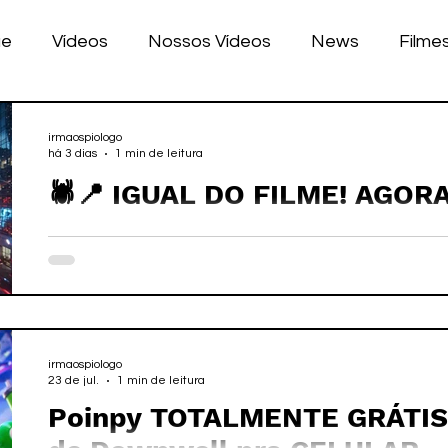
ue
Vídeos
Nossos Vídeos
News
Filme
nhos
Tecnologia
Corrida
Luke Dog
s
irmaospiologo
há 3 dias
1 min de leitura
🕷️📍 IGUAL DO FILME! AGO
LULAR
BILE
games
"RASTREAR" O HOMEM-ARA
REAL!
irmaospiologo
23 de jul.
1 min de leitura
Poinpy TOTALMENTE GRÁTIS 