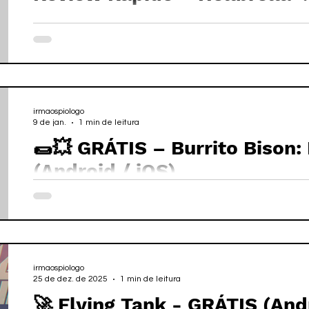
irmaospiologo
9 de jan.
1 min de leitura
🌯💥 GRÁTIS – Burrito Bison:
(Android / iOS)
irmaospiologo
25 de dez. de 2025
1 min de leitura
🚀 Flying Tank - GRÁTIS (And