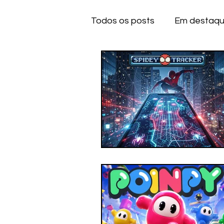
Todos os posts
Em destaq
Anime
Series
Dese
IOS
IOS
A
CE