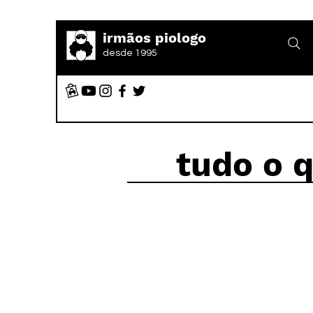
irmãos piologo
desde 1995
tudo o 