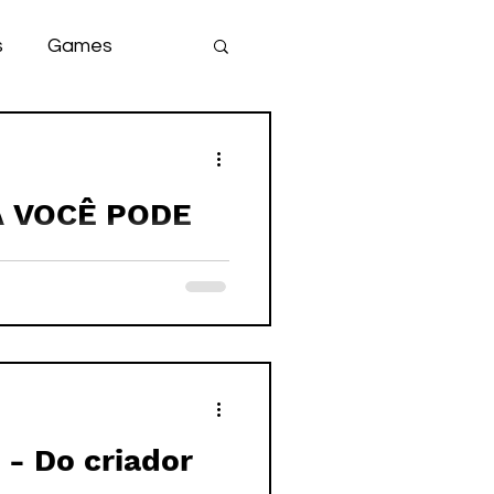
s
Games
team
game
RA VOCÊ PODE
NHA NA VIDA
- Do criador