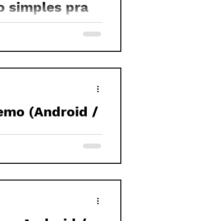
o simples pra
O"
emo (Android /