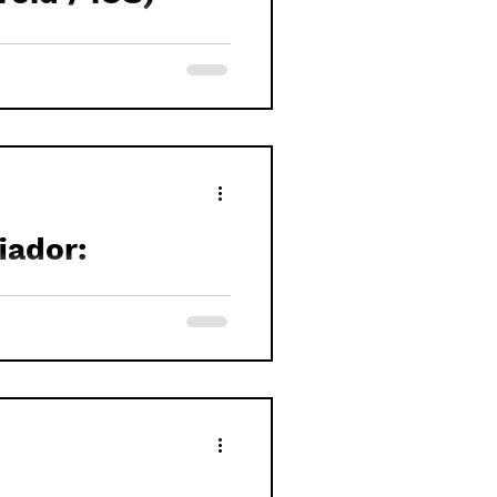
iador:
S)