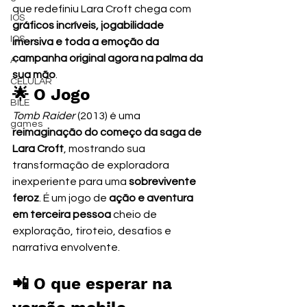
que redefiniu Lara Croft chega com 
IOS
gráficos incríveis, jogabilidade 
IOS
imersiva e toda a emoção da 
campanha original agora na palma da 
A
sua mão
.
CELULAR
🌟 O Jogo
BILE
Tomb Raider
 (2013) é uma 
games
reimaginação do começo da saga de 
Lara Croft
, mostrando sua 
transformação de exploradora 
inexperiente para uma 
sobrevivente 
feroz
. É um jogo de 
ação e aventura 
em terceira pessoa
 cheio de 
exploração, tiroteio, desafios e 
narrativa envolvente.
📲 O que esperar na 