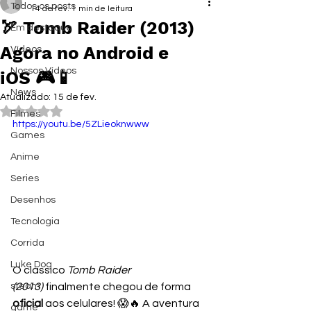
Todos os posts
14 de fev.
1 min de leitura
🏹 Tomb Raider (2013)
Em destaque
Agora no Android e
Vídeos
Nossos Vídeos
iOS 🎮📱
News
Atualizado:
15 de fev.
Avaliado com NaN de 5 estrelas.
Filmes
https://youtu.be/5ZLieoknwww
Games
Anime
Series
Desenhos
Tecnologia
Corrida
Luke Dog
O clássico 
Tomb Raider 
(2013)
 finalmente chegou de forma 
steam
oficial
 aos celulares! 😱🔥 A aventura 
game