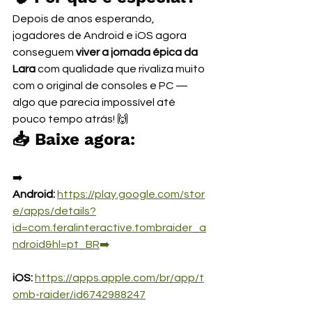
Depois de anos esperando, 
jogadores de Android e iOS agora 
conseguem 
viver a jornada épica da 
Lara
 com qualidade que rivaliza muito 
com o original de consoles e PC — 
algo que parecia impossível até 
pouco tempo atrás! 🙌
📥 Baixe agora:
➡️ 
Android:
https://play.google.com/stor
e/apps/details?
id=com.feralinteractive.tombraider_a
ndroid&hl=pt_BR
➡️
iOS:
https://apps.apple.com/br/app/t
omb-raider/id6742988247