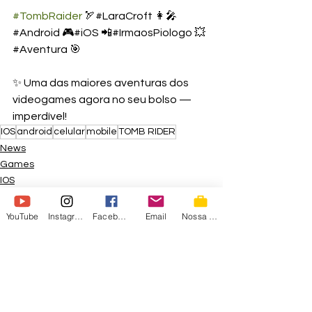
#TombRaider
 🏹#LaraCroft 👩‍🎤
#Android 🎮#iOS 📲#IrmaosPiologo 💥
#Aventura 🎯
✨ Uma das maiores aventuras dos 
videogames agora no seu bolso — 
imperdível!
IOS
android
celular
mobile
TOMB RIDER
News
Games
IOS
YouTube
Instagram
Facebook
Email
Nossa Loja
Ver tudo
Posts recentes