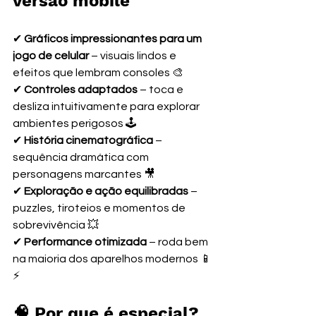
versão mobile
✔ 
Gráficos impressionantes para um 
jogo de celular
 – visuais lindos e 
efeitos que lembram consoles 🎨
✔ 
Controles adaptados
 – toca e 
desliza intuitivamente para explorar 
ambientes perigosos 🕹️
✔ 
História cinematográfica
 – 
sequência dramática com 
personagens marcantes 🎥
✔ 
Exploração e ação equilibradas
 – 
puzzles, tiroteios e momentos de 
sobrevivência 💥
✔ 
Performance otimizada
 – roda bem 
na maioria dos aparelhos modernos 📱
⚡
🧠 Por que é especial?