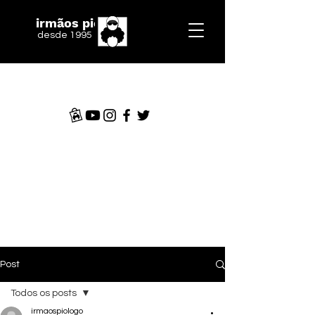
irmãos piologo
desde 1995
Post
Todos os posts
irmaospiologo