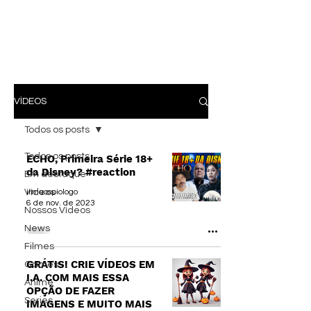
VÍDEOS
Todos os posts
Todos os posts
ECHO, Primeira Série 18+
da Disney? #reaction
Em destaque
Vídeos
irmaospiologo
6 de nov. de 2023
Nossos Vídeos
News
Filmes
GRÁTIS! CRIE VÍDEOS EM
Games
I.A. COM MAIS ESSA
Anime
OPÇÃO DE FAZER
Series
IMAGENS E MUITO MAIS