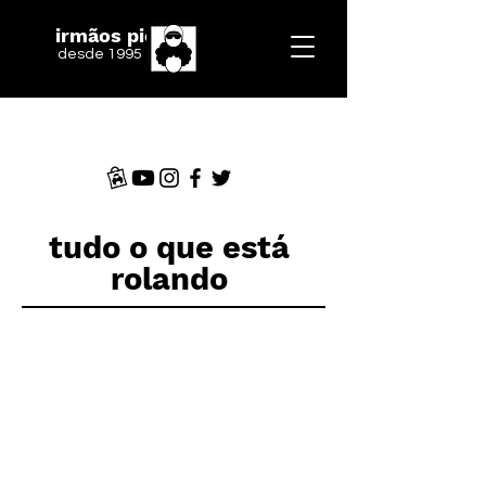
irmãos piologo
desde 1995
tudo o que está
rolando