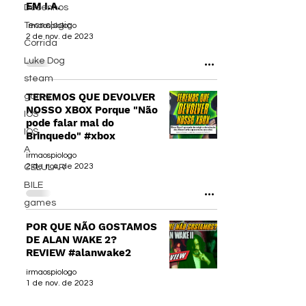
EM I.A.
Desenhos
Tecnologia
irmaospiologo
2 de nov. de 2023
Corrida
Luke Dog
steam
TEREMOS QUE DEVOLVER
game
NOSSO XBOX Porque "Não
IOS
pode falar mal do
IOS
Brinquedo" #xbox
A
irmaospiologo
2 de nov. de 2023
CELULAR
BILE
games
POR QUE NÃO GOSTAMOS
DE ALAN WAKE 2?
REVIEW #alanwake2
irmaospiologo
1 de nov. de 2023