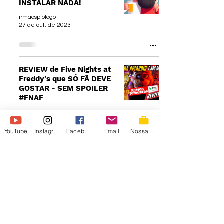
INSTALAR NADA!
irmaospiologo
27 de out. de 2023
REVIEW de Five Nights at
Freddy's que SÓ FÃ DEVE
GOSTAR - SEM SPOILER
#FNAF
irmaospiologo
27 de out. de 2023
YouTube
Instagram
Facebook
Email
Nossa Loja
GUITAR HERO NÍVEL
DIFÍCIL É MELHOR | GRITA
HERO #7
irmaospiologo
27 de out. de 2023