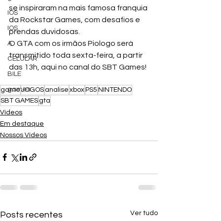
se inspiraram na mais famosa franquia 
IOS
da Rockstar Games, com desafios e 
IOS
prendas duvidosas. 
O GTA com os irmãos Piologo será 
A
transmitido toda sexta-feira, a partir 
CELULAR
das 13h, aqui no canal do SBT Games! 
BILE
games
game
JOGOS
analise
xbox
PS5
NINTENDO
SBT GAMES
gta
Vídeos
Em destaque
Nossos Vídeos
Ver tudo
Posts recentes