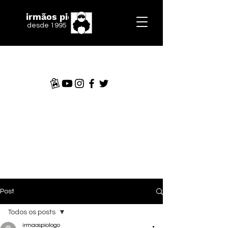
irmãos piologo
desde 1995
Post
Todos os posts
irmaospiologo