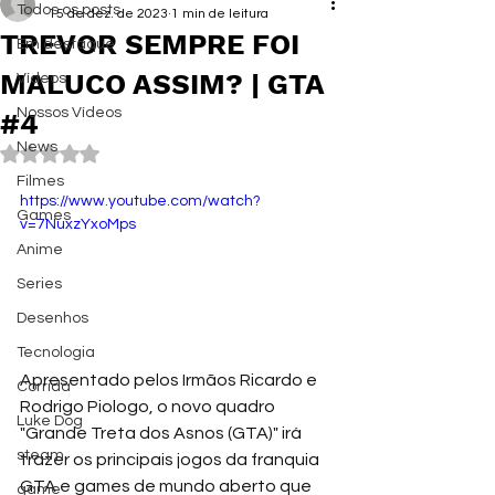
Todos os posts
15 de dez. de 2023
1 min de leitura
TREVOR SEMPRE FOI
Em destaque
MALUCO ASSIM? | GTA
Vídeos
Nossos Vídeos
#4
News
Avaliado com NaN de 5 estrelas.
Filmes
https://www.youtube.com/watch?
Games
v=7NuxzYxoMps
Anime
Series
Desenhos
Tecnologia
Apresentado pelos Irmãos Ricardo e 
Corrida
Rodrigo Piologo, o novo quadro 
Luke Dog
"Grande Treta dos Asnos (GTA)" irá 
steam
trazer os principais jogos da franquia 
GTA e games de mundo aberto que 
game