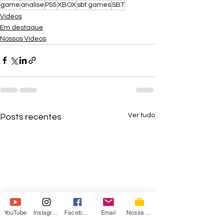
game
analise
PS5
XBOX
sbt games
SBT
Vídeos
Em destaque
Nossos Vídeos
Ver tudo
Posts recentes
YouTube
Instagram
Facebook
Email
Nossa Loja