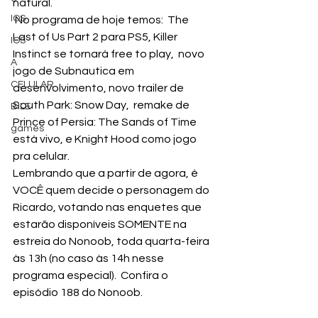
natural. 
IOS
 No programa de hoje temos:  The 
Last of Us Part 2 para PS5, Killer 
IOS
Instinct se tornará free to play,  novo 
A
jogo de Subnautica em 
CELULAR
desenvolvimento, novo trailer de 
South Park: Snow Day,  remake de 
BILE
Prince of Persia: The Sands of Time 
games
está vivo, e Knight Hood como jogo 
pra celular.  
Lembrando que a partir de agora, é 
VOCÊ quem decide o personagem do 
Ricardo, votando nas enquetes que 
estarão disponíveis SOMENTE na 
estreia do Nonoob, toda quarta-feira 
às 13h (no caso às 14h nesse 
programa especial).  Confira o 
episódio 188 do Nonoob. 