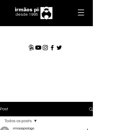
irmãos piologo
desde 1995
Post
Todos os posts
irmaospiologo