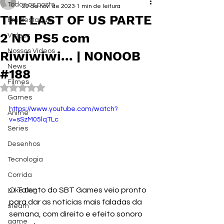
Todos os posts
29 de nov. de 2023
1 min de leitura
THE LAST OF US PARTE
Em destaque
2 NO PS5 com
Vídeos
Nossos Vídeos
Riwiwiwi... | NONOOB
News
#188
Filmes
Avaliado com NaN de 5 estrelas.
Games
https://www.youtube.com/watch?
Anime
v=sSzM05lqTLc
Series
Desenhos
Tecnologia
Corrida
O Talento do SBT Games veio pronto 
Luke Dog
para dar as notícias mais faladas da 
steam
semana, com direito e efeito sonoro 
game