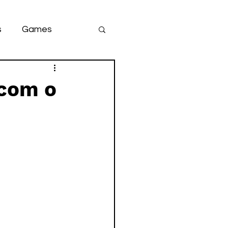
s
Games
team
game
 com o