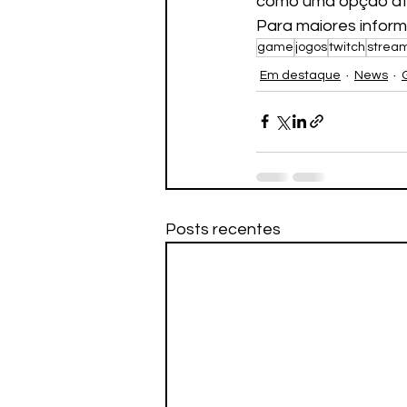
como uma opção atr
Para maiores inform
game
jogos
twitch
strea
Em destaque
News
Posts recentes