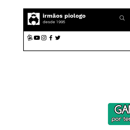
irmãos piologo
desde 1995