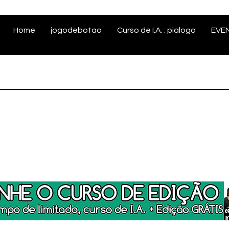
Home
jogodebotao
Curso de I.A. : pialogo
EVE