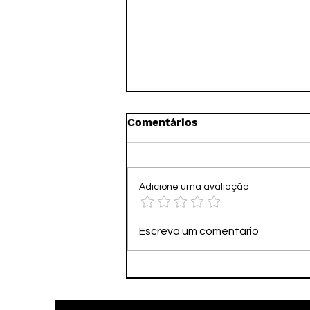
Comentários
Adicione uma avaliação
👻🎭 WHERE IS BILLY? – O
Escreva um comentário
ESCONDE-ESCONDE MAIS
CAÓTICO DO ANO!