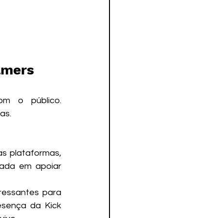
amers 
m o público. 
as.
s plataformas, 
ada em apoiar 
ressantes para 
esença da Kick 