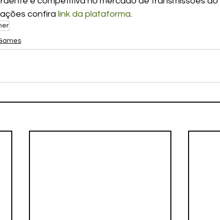
aente e competitiva no mercado de transmissões ao v
ações confira 
link da plataforma
.
mer
Games