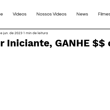
ue
Vídeos
Nossos Vídeos
News
Filme
nhos
e jun. de 2023
Tecnologia
1 min de leitura
Corrida
Luke Dog
s
r Iniciante, GANHE $$
LULAR
BILE
games
de 5 estrelas.