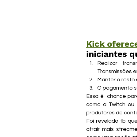
Kick oferec
iniciantes 
Realizar tran
Transmissões e
Manter o rosto 
O pagamento se
Essa é  chance par
como a Twitch ou o
produtores de cont
Foi revelado tb que
atrair mais streame