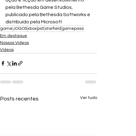
pela Bethesda Game Studios, 
publicado pela Bethesda Softworks e 
distribuído pela Microsoft
game
JOGOS
xbox
ps5
starfield
gamepass
Em destaque
Nossos Vídeos
Vídeos
Ver tudo
Posts recentes