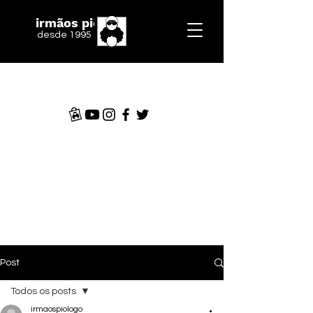
irmãos piologo
desde 1995
Post
Todos os posts
irmaospiologo