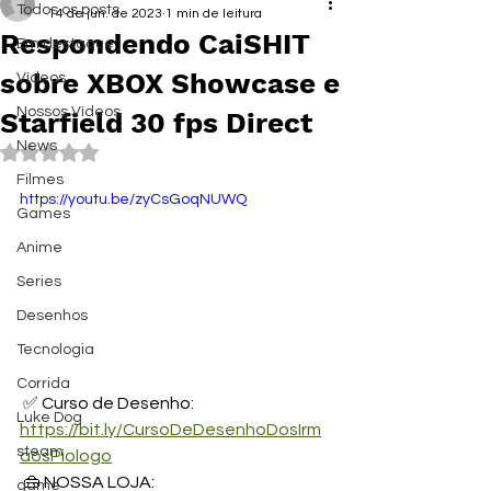
Todos os posts
14 de jun. de 2023
1 min de leitura
Respondendo CaiSHIT
Em destaque
sobre XBOX Showcase e
Vídeos
Nossos Vídeos
Starfield 30 fps Direct
News
Avaliado com NaN de 5 estrelas.
Filmes
https://youtu.be/zyCsGoqNUWQ
Games
Anime
Series
Desenhos
Tecnologia
Corrida
 ✅ Curso de Desenho: 
Luke Dog
https://bit.ly/CursoDeDesenhoDosIrm
steam
aosPiologo
 👜 NOSSA LOJA: 
game