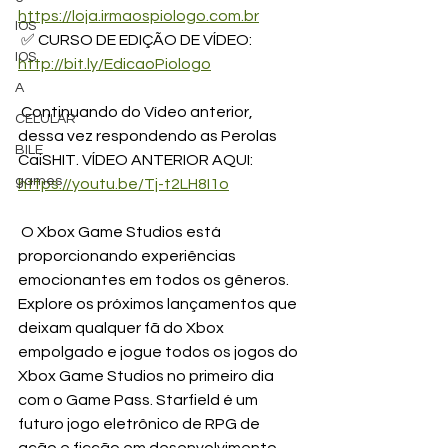
https://loja.irmaospiologo.com.br
IOS
 ✅ CURSO DE EDIÇÃO DE VÍDEO: 
IOS
http://bit.ly/EdicaoPiologo
A
 Continuando do Vídeo anterior, 
CELULAR
dessa vez respondendo as Perolas 
BILE
CaiSHIT. VÍDEO ANTERIOR AQUI: 
games
https://youtu.be/Tj-t2LH8I1o
 O Xbox Game Studios está 
proporcionando experiências 
emocionantes em todos os gêneros. 
Explore os próximos lançamentos que 
deixam qualquer fã do Xbox 
empolgado e jogue todos os jogos do 
Xbox Game Studios no primeiro dia 
com o Game Pass. Starfield é um 
futuro jogo eletrônico de RPG de 
ação e ficção em desenvolvimento 