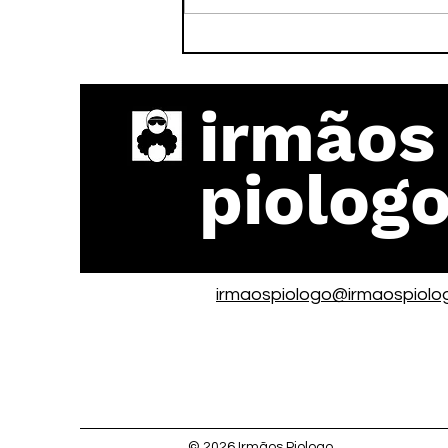
CONSTRUA SUA CIDADE E
FIQUE RICO SEM SAIR DO
CELULAR!
irmãos
piolog
irmaospiologo@irmaospiolo
© 2026 Irmãos Piologo