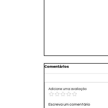
Comentários
Adicione uma avaliação
🌆🏗️ ECO CITY –
Escreva um comentário