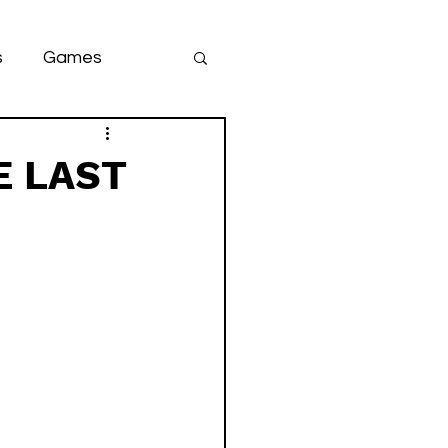
s
Games
team
game
 LAST