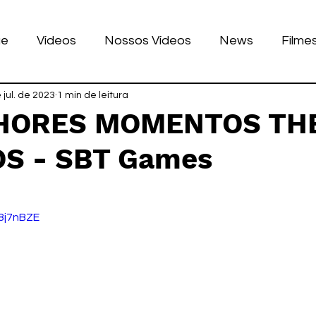
ue
Vídeos
Nossos Vídeos
News
Filme
nhos
 jul. de 2023
Tecnologia
1 min de leitura
Corrida
Luke Dog
s
HORES MOMENTOS THE
S - SBT Games
LULAR
BILE
games
de 5 estrelas.
o8j7nBZE