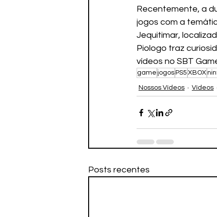
Recentemente, a du
jogos com a temátic
Jequitimar, localiza
Piologo traz curios
vídeos no SBT Gam
game
jogos
PS5
XBOX
ni
Nossos Vídeos
Vídeos
Posts recentes