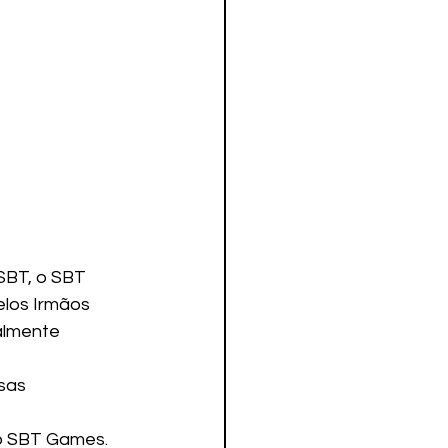
BT, o SBT 
los Irmãos 
almente 
sas 