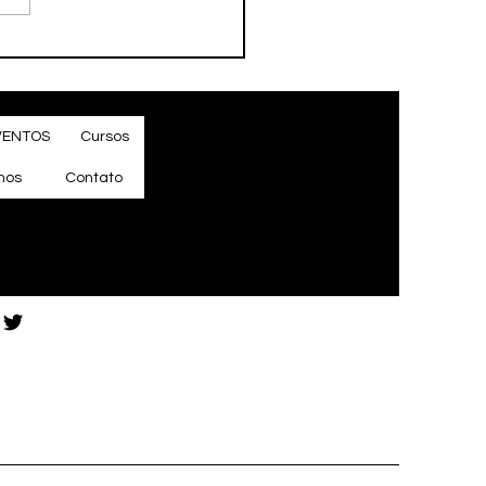
RA NO CELULAR?
GER RUMBLE
VENTOS
Cursos
mos
Contato