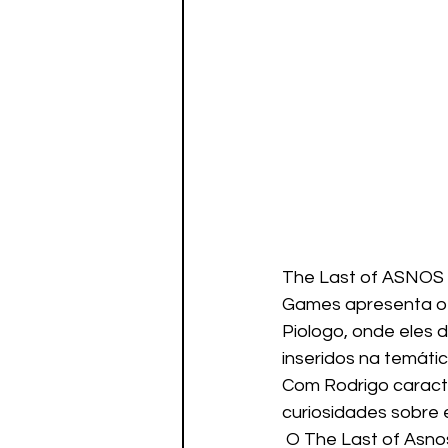
The Last of ASNOS 
Games apresenta o 
Piologo, onde eles 
inseridos na temátic
Com Rodrigo caracter
curiosidades sobre 
 O The Last of Asnos será transmitido toda sexta-feira, às 13h, no canal do SBT Games.   