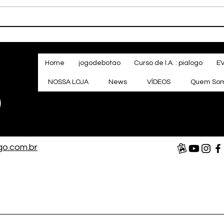
FRACASSO DE HALO
AGO
CAMPAIGN EVOLVED EM
RAN
TODAS AS PLATAFORMAS!
#halocampaignevolved
Home
jogodebotao
Curso de I.A. : pialogo
E
NOSSA LOJA
News
VÍDEOS
Quem So
o
go.com.br