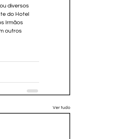
u diversos 
te do Hotel 
os Irmãos 
m outros 
Ver tudo