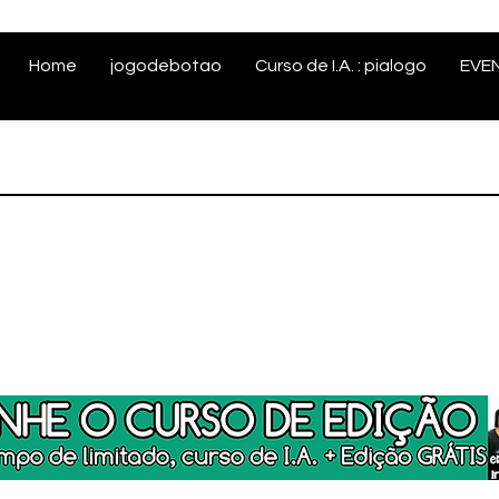
Home
jogodebotao
Curso de I.A. : pialogo
EVE