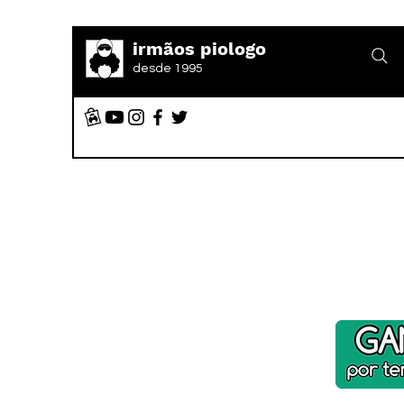
irmãos piologo
desde 1995