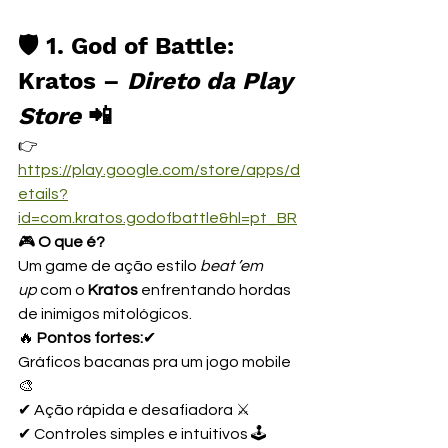
🛡️ 1. God of Battle: 
Kratos – 
Direto da Play 
Store
 📲
👉 
https://play.google.com/store/apps/d
etails?
id=com.kratos.godofbattle&hl=pt_BR
🎮 
O que é?
Um game de ação estilo 
beat ’em 
up
 com o 
Kratos
 enfrentando hordas 
de inimigos mitológicos.
🔥 
Pontos fortes:
✔ 
Gráficos bacanas pra um jogo mobile 
🎨
✔ Ação rápida e desafiadora ⚔️
✔ Controles simples e intuitivos 🕹️