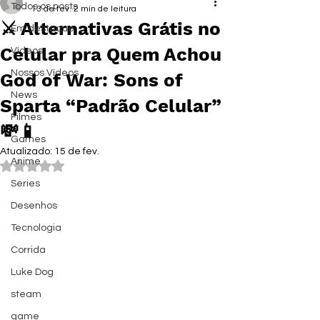
Todos os posts
13 de fev.
2 min de leitura
⚔️ Alternativas Grátis no
Em destaque
Celular pra Quem Achou
Vídeos
Nossos Vídeos
God of War: Sons of
News
Sparta “Padrão Celular”
Filmes
💸📱
Games
Atualizado:
15 de fev.
Anime
Avaliado com NaN de 5 estrelas.
Series
Desenhos
Tecnologia
Corrida
Luke Dog
steam
game