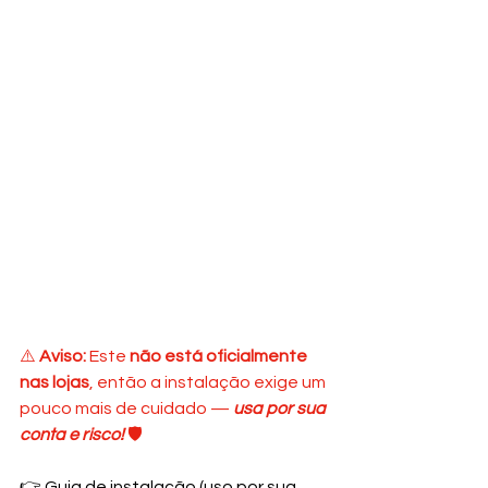
⚠️ 
Aviso: 
Este 
não está oficialmente 
nas lojas
, então a instalação exige um 
pouco mais de cuidado — 
usa por sua 
conta e risco!
🛡️
👉 Guia de instalação (uso por sua 