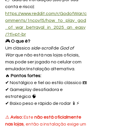
conta e risco): 
https://www.reddit.com/r/GodofWar/c
omments/1ncovf5/how_to_play_god
_of_war_betrayal_in_2025_an_easy
/?tl=pt-br
🎮 
O que é?
Um clássico 
side-scroll
 de 
God of 
War
 que não está nas lojas oficiais, 
mas pode ser jogado no celular com 
emulador/instalação alternativa.
🔥 
Pontos fortes:
✔ Nostálgico e fiel ao estilo clássico 📼
✔ Gameplay desafiadora e 
estratégica 🧠
✔ Baixo peso e rápido de rodar 📱⚡
⚠️ 
Aviso: 
Este 
não está oficialmente 
nas lojas
, então a instalação exige um 