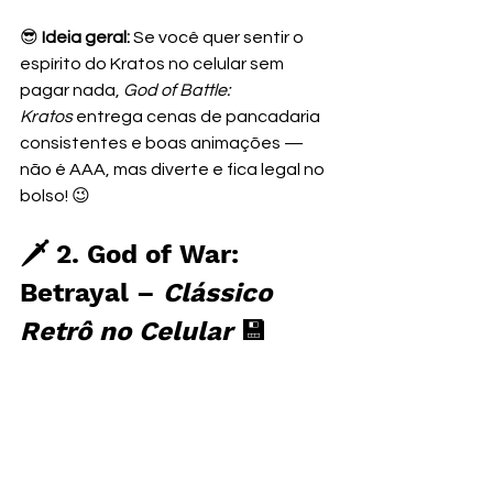
😎 
Ideia geral: 
Se você quer sentir o 
espírito do Kratos no celular sem 
pagar nada, 
God of Battle: 
Kratos
 entrega cenas de pancadaria 
consistentes e boas animações — 
não é AAA, mas diverte e fica legal no 
bolso! 😉
🗡️ 2. God of War: 
Betrayal – 
Clássico 
Retrô no Celular
 💾