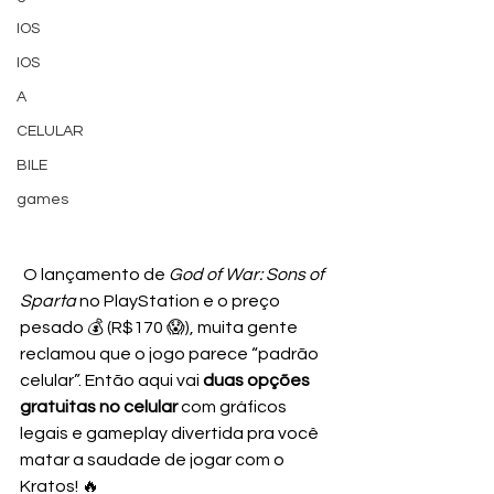
IOS
IOS
A
CELULAR
BILE
games
 O lançamento de 
God of War: Sons of 
Sparta
 no PlayStation e o preço 
pesado 💰 (R$170 😱), muita gente 
reclamou que o jogo parece “padrão 
celular”. Então aqui vai 
duas opções 
gratuitas no celular
 com gráficos 
legais e gameplay divertida pra você 
matar a saudade de jogar com o 
Kratos! 🔥