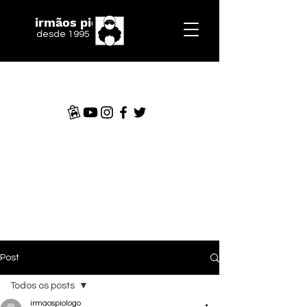
irmãos piologo
desde 1995
Post
Todos os posts
irmaospiologo