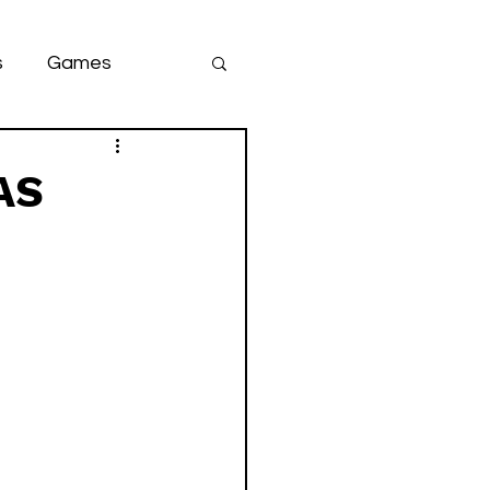
s
Games
team
game
AS