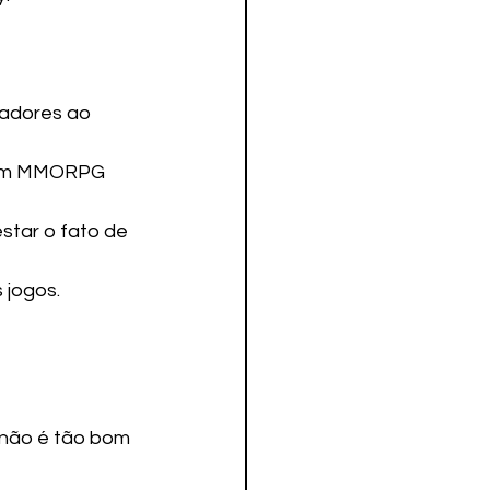
gadores ao 
s um MMORPG 
star o fato de 
 jogos.
 não é tão bom 