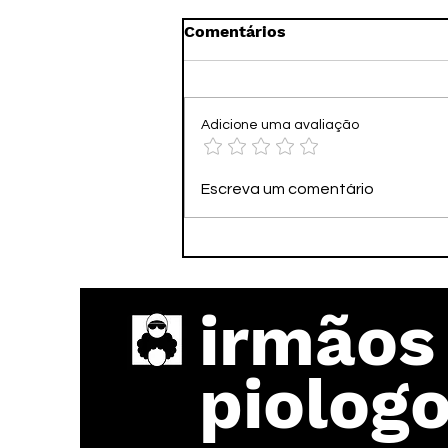
Comentários
Adicione uma avaliação
🌆🏗️ ECO CITY –
Escreva um comentário
CONSTRUA SUA CIDADE E
FIQUE RICO SEM SAIR DO
CELULAR!
irmãos
piolog