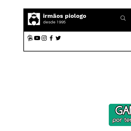
irmãos piologo
desde 1995