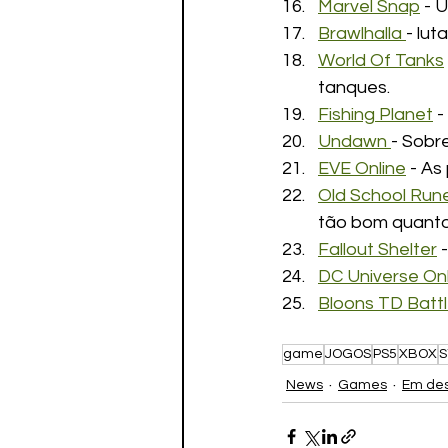
Marvel Snap
 - 
Brawlhalla 
- lut
World Of Tanks
tanques.
Fishing Planet
 
Undawn 
- Sobr
EVE Online
 - A
Old School Ru
tão bom quanto
Fallout Shelter
 
DC Universe Onl
Bloons TD Battl
game
JOGOS
PS5
XBOX
S
News
Games
Em de