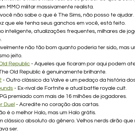
 um MMO militar massivamente realista.
e você não sabe o que é The Sims, não posso te ajudar.
ez que ele tenha seus ganchos em você, está feito.
ão inteligente, atualizações frequentes, milhares de jo
.
vavelmente não tão bom quanto poderia ter sido, ma
mo jeito.
Old Republic
 - Aqueles que ficaram por aqui podem ate
The Old Republic é genuinamente brilhante.
2
 - Outro clássico da Valve e um pedaço da história dos
ounds
 - Ex-rival de Fortnite e atual battle royale cult.
RPG premiado com mais de 16 milhões de jogadores.
r Duel
 - Acredite no coração das cartas.
ão é o melhor Halo, mas um Halo grátis.
m clássico absoluto do gênero. Velhos nerds dirão que
va ser.