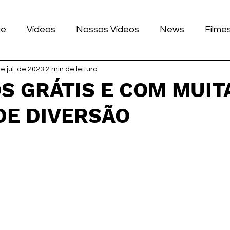
ue
Vídeos
Nossos Vídeos
News
Filme
nhos
e jul. de 2023
Tecnologia
2 min de leitura
Corrida
Luke Dog
s
S GRÁTIS E COM MUIT
DE DIVERSÃO
LULAR
BILE
games
de 5 estrelas.