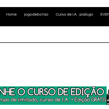
Home
jogodebotao
Curso de I.A. : pialogo
EVE