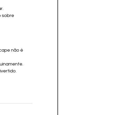
r.
 sobre 
cape não é 
nuinamente.
vertido.