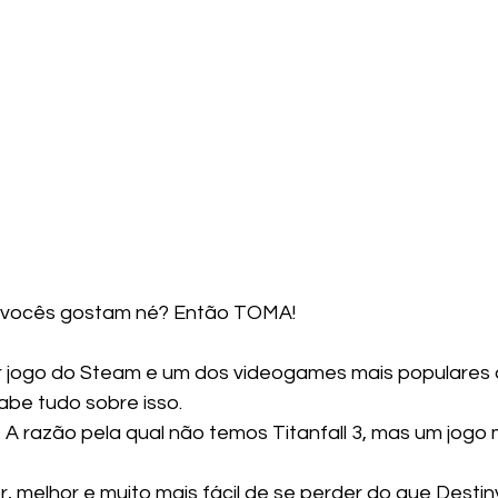
 vocês gostam né? Então TOMA!
or jogo do Steam e um dos videogames mais populares 
be tudo sobre isso.
- A razão pela qual não temos Titanfall 3, mas um jogo
or, melhor e muito mais fácil de se perder do que Destin