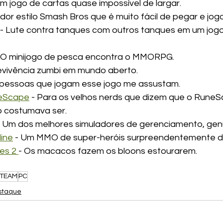
Um jogo de cartas quase impossível de largar.
ador estilo Smash Bros que é muito fácil de pegar e joga
 - Lute contra tanques com outros tanques em um jogo
- O minijogo de pesca encontra o MMORPG.
evivência zumbi em mundo aberto.
s pessoas que jogam esse jogo me assustam.
neScape
 - Para os velhos nerds que dizem que o RuneS
 costumava ser.
- Um dos melhores simuladores de gerenciamento, ge
ine
 - Um MMO de super-heróis surpreendentemente di
es 2 
- Os macacos fazem os bloons estourarem.
TEAM
PC
staque