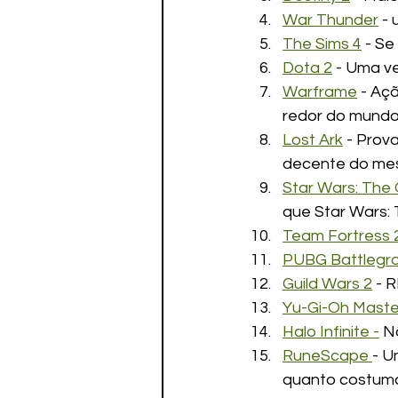
War Thunder
 -
The Sims 4
 - S
Dota 2
 - Uma v
Warframe
 - Aç
redor do mundo
Lost Ark
 - Pro
decente do mes
Star Wars: The 
que Star Wars: 
Team Fortress 
PUBG Battlegr
Guild Wars 2
 - 
Yu-Gi-Oh Maste
Halo Infinite -
 N
RuneScape 
- U
quanto costuma