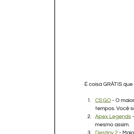
É coisa GRÁTIS que
CS:GO
 - O mai
tempos. Você sa
Apex Legends
 
mesmo assim.
Destiny 2
 - Mai