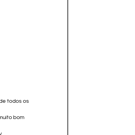
de todos os 
 muito bom 
y.