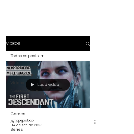
VÍDEOS
Todos os posts
Todos os posts
Em destaque
Vídeos
Load video
Nossos Vídeos
News
Filmes
Games
irmaospiologo
Anime
14 de set. de 2023
Series