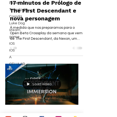
17 minutos de Prólogo de
Desenhos
The First Descendant e
Tecnologia
Corrida
nova personagem
Luke Dog
À medida que nos preparamos para o
steam
Open Beta Crossplay da semana que vem
game
de The First Descendant, da Nexon, um
IOS
novo vídeo surge revelando...
IOS
A
CELULAR
BILE
games
Load video
irmaospiologo