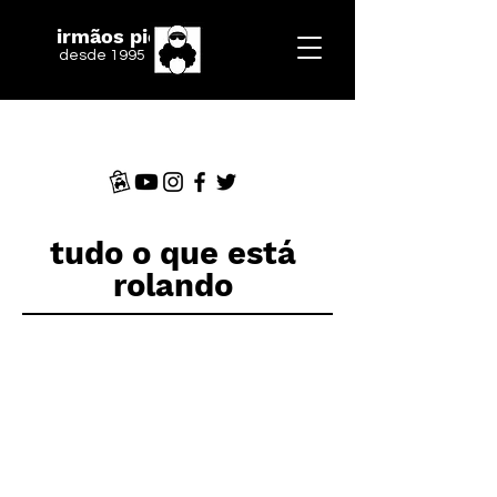
irmãos piologo
desde 1995
tudo o que está
rolando