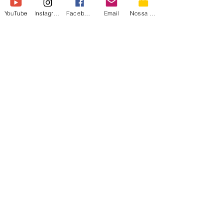
17 de ago. de 2023
YouTube
Instagram
Facebook
Email
Nossa Loja
The First Descendant
destaca funções next
genExt
The First Descendant anunciou detalhes
sobre o seu próximo Open Beta. Mas antes
de 19 de setembro, a Nexon vai continuar
divulgando...
irmãos
piologo
irmaospiologo@irmaospiologo.com.br