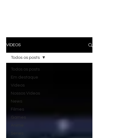
VÍDEOS
Todos os posts
Todos os posts
Em destaque
Vídeos
Nossos Vídeos
News
Filmes
Games
Anime
Series