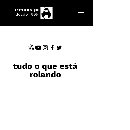
irmãos piologo
desde 1995
tudo o que está
rolando