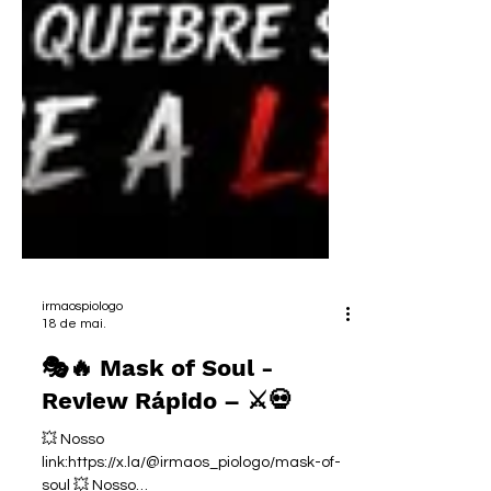
irmaospiologo
18 de mai.
🎭🔥 Mask of Soul -
Review Rápido – ⚔️💀
💥 Nosso