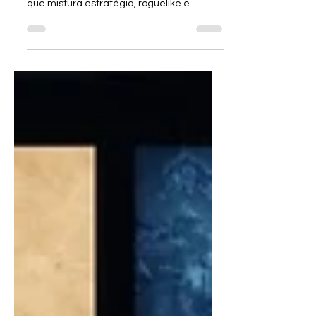
Dreadstone Keep é aquele tipo de jogo
que mistura estratégia, roguelike e
combate em turnos do jeito que faz a
gente pensar bastante… e morrer
bastante 😈. Aqui, um castelo antigo
domina a vila desde sempre, e agora
duas Entidades das Trevas — uma no
topo e outra nas profundezas —
ameaçam tudo. Cabe a você, um herói
improvável, subir ou descer a fortaleza e
decidir como enfrentar esse pesadelo
pixelado. O gameplay é 100% estratégi