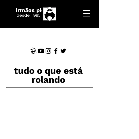
irmãos piologo
desde 1995
tudo o que está
rolando