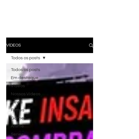
VÍDEOS
Todos os posts
Todos os posts
Em destaque
Vídeos
Nossos Vídeos
News
Filmes
Games
Anime
Series