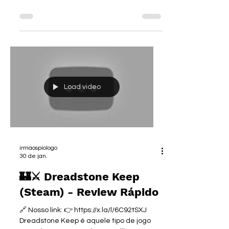
link:https://x.la/@irmaos_piologo/mask-of-
soul 💥 Nosso
link:https://x.la/@irmaos_piologo/mask-of-
soul Se você curte jogos estilo:⚔️ Hades 👹
Dark Souls 🔥 hack’n slash frenético Então
fica de olho em Mask of Soul porque esse
indie aqui tá com MUITA cara de joia
escondida 😈💥 💀 Sobre o jogo Mask of
Soul é um action roguelike dark fantasy
focado em combate rápido, builds
Load video
diferentes e exploração sombria. Você
controla guerreiros amaldiçoados usando
máscaras misterios
irmaospiologo
30 de jan.
🏰⚔️ Dreadstone Keep
(Steam) - Review Rápido
🔗 Nosso link: 👉 https://x.la/l/6C92tSXJ