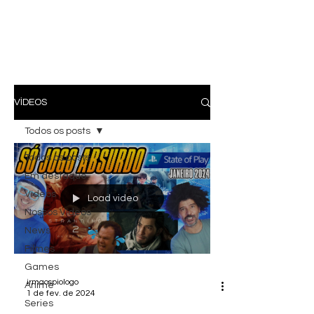
VÍDEOS
Todos os posts
Todos os posts
Em destaque
Vídeos
Load video
Nossos Vídeos
News
Filmes
Games
irmaospiologo
Anime
1 de fev. de 2024
Series