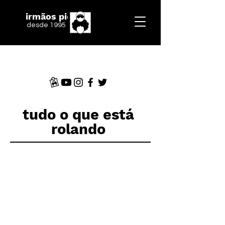
irmãos piologo
desde 1995
tudo o que está
rolando