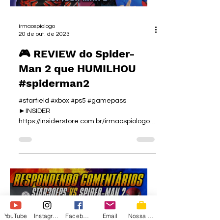
irmaospiologo
20 de out. de 2023
🎮 REVIEW do Spider-
Man 2 que HUMILHOU
#spiderman2
#starfield #xbox #ps5 #gamepass
►INSIDER
https://insiderstore.com.br/irmaospiologo
►CUPOM: IRMAOS12 👜 NOSSA LOJA:...
Load video
YouTube
Instagram
Facebook
Email
Nossa Loja