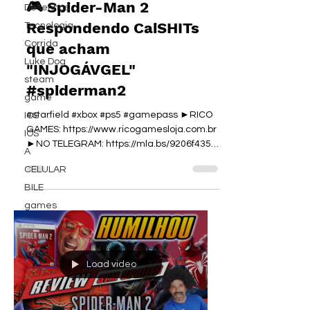
🎮 Spider-Man 2
Desenhos
Respondendo CaiSHITs
Tecnologia
Corrida
que acham
Luke Dog
"INJOGÁVGEL"
steam
#spiderman2
game
#starfield #xbox #ps5 #gamepass ►RICO
IOS
GAMES: https://www.ricogamesloja.com.br
IOS
►NO TELEGRAM: https://mla.bs/9206f435
A
►NO WHATSAPP:...
CELULAR
BILE
games
Load video