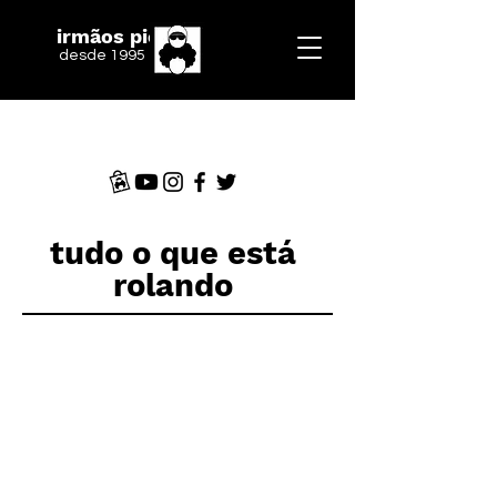
irmãos piologo
desde 1995
tudo o que está
rolando