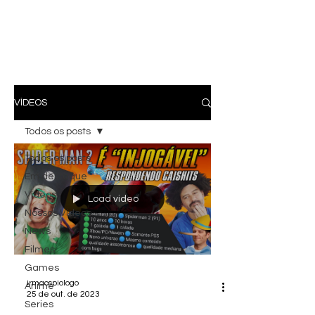
VÍDEOS
Todos os posts
Todos os posts
Em destaque
Vídeos
Load video
Nossos Vídeos
News
Filmes
Games
irmaospiologo
Anime
25 de out. de 2023
Series