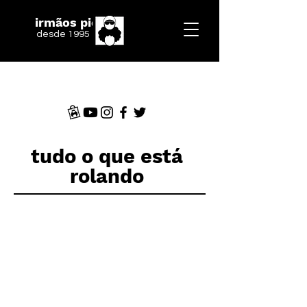
irmãos piologo
desde 1995
tudo o que está
rolando