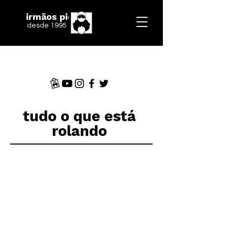
irmãos piologo
desde 1995
tudo o que está
rolando