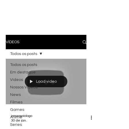
VÍDEOS
Todos os posts
Todos os posts
Em destaque
Vídeos
Load video
Nossos Vídeos
News
Filmes
Games
irmaospiologo
Anime
30 de jan.
Series