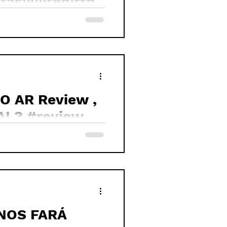
asyviirebirth
 AR Review ,
AL? #review
NOS FARÁ