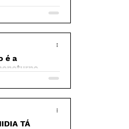
 é a
honoturno
IDIA TÁ