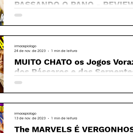
irmaospiologo
24 de nov. de 2023
1 min de leitura
MUITO CHATO os Jogos Voraz
dos Pássaros e das Serpente
irmaospiologo
13 de nov. de 2023
1 min de leitura
The MARVELS É VERGONHOSO