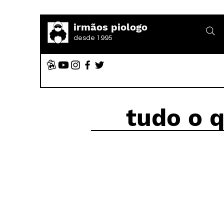
irmãos piologo
desde 1995
tudo o 