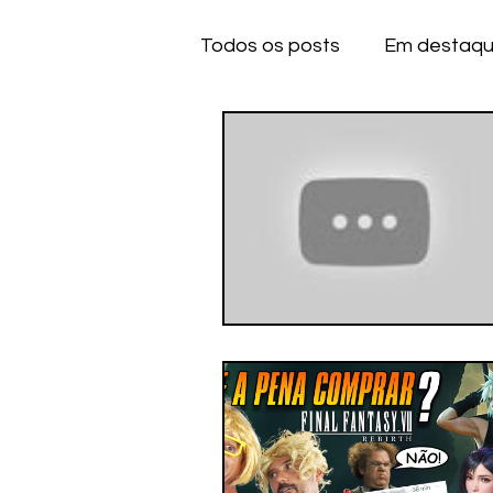
Todos os posts
Em destaq
Anime
Series
Dese
IOS
IOS
A
CE