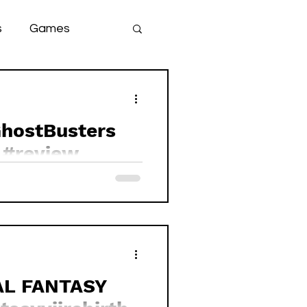
s
Games
team
game
GhostBusters
lo - Review #review
AL FANTASY