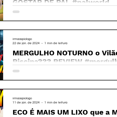
GOSTAR DE PAL #palworld
irmaospiologo
22 de jan. de 2024
1 min de leitura
MERGULHO NOTURNO o Vilão
Piscina??? REVIEW #mergul
irmaospiologo
11 de jan. de 2024
1 min de leitura
ECO É MAIS UM LIXO que a M