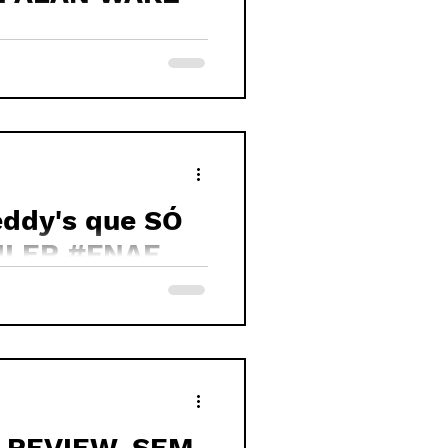
eddy's que SÓ
ILER #FNAF
EVIEW, SEM