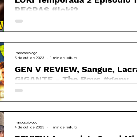
REGRAS #loki2
irmaospiologo
5 de out. de 2023
1 min de leitura
GEN V REVIEW, Sangue, Lacr
GIGANTE - The Boys #genv
irmaospiologo
4 de out. de 2023
1 min de leitura