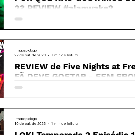
2? REVIEW #alanwake2
irmaospiologo
27 de out. de 2023
1 min de leitura
REVIEW de Five Nights at Fr
FÃ DEVE GOSTAR - SEM SPO
irmaospiologo
10 de out. de 2023
1 min de leitura
LOKI Temporada 2 Episódio 1 R