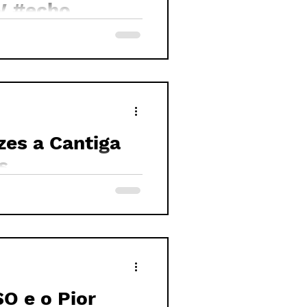
PASSANDO O PANO - REVIEW #echo
es a Cantiga
s
 e o Pior