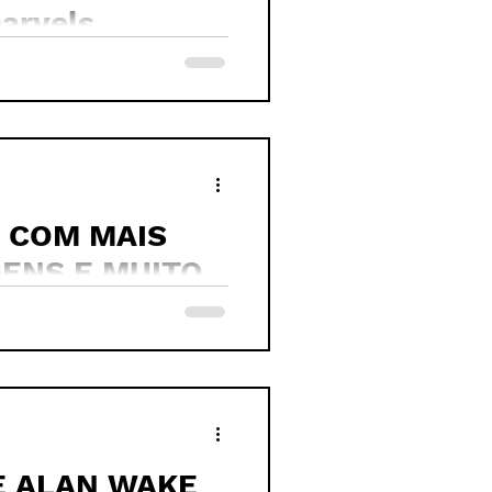
arvels
. COM MAIS
GENS E MUITO
E ALAN WAKE