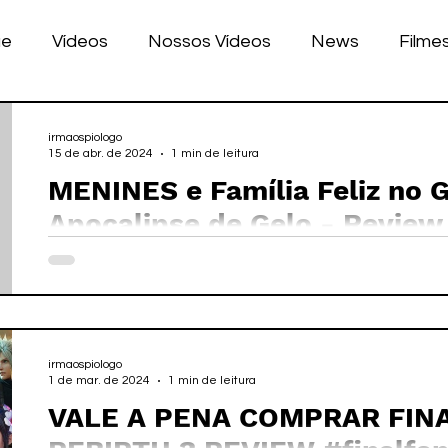
ue
Vídeos
Nossos Vídeos
News
Filme
nhos
Tecnologia
Corrida
Luke Dog
s
irmaospiologo
15 de abr. de 2024
1 min de leitura
MENINES e Família Feliz no 
LULAR
BILE
games
Apocalipse de Ge
irmaospiologo
1 de mar. de 2024
1 min de leitura
VALE A PENA COMPRAR FIN