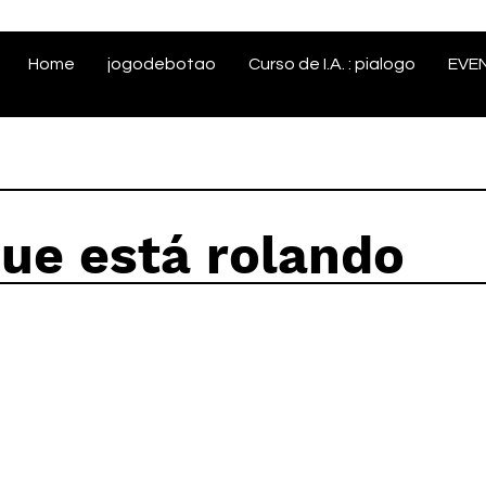
Home
jogodebotao
Curso de I.A. : pialogo
EVE
que está rolando