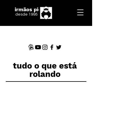
irmãos piologo
desde 1995
tudo o que está
rolando