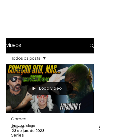
VÍDEOS
Todos os posts
Todos os posts
Em destaque
Vídeos
Load video
Nossos Vídeos
News
Filmes
Games
irmaospiologo
Anime
23 de jun. de 2023
Series