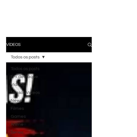
VÍDEOS
Todos os posts
Todos os posts
Em destaque
Vídeos
Nossos Vídeos
News
Filmes
Games
Anime
Series