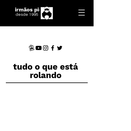
irmãos piologo
desde 1995
tudo o que está
rolando