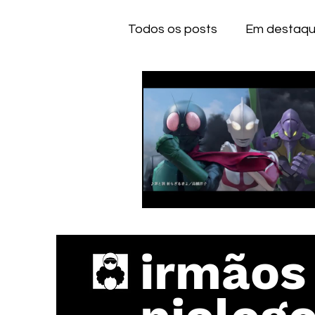
Todos os posts
Em destaq
Anime
Series
Dese
IOS
IOS
A
CE
irmãos