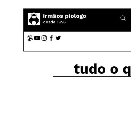
irmãos piologo
desde 1995
tudo o 