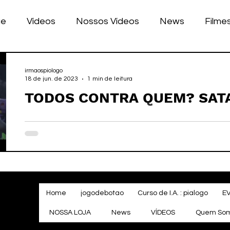
ue
Vídeos
Nossos Vídeos
News
Filme
nhos
Tecnologia
Corrida
Luke Dog
s
irmaospiologo
18 de jun. de 2023
1 min de leitura
TODOS CONTRA QUEM? SAT
LULAR
BILE
games
Home
jogodebotao
Curso de I.A. : pialogo
E
NOSSA LOJA
News
VÍDEOS
Quem So