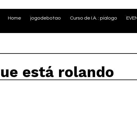
Home
jogodebotao
Curso de I.A. : pialogo
EVE
que está rolando