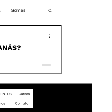
s
Games
team
game
ANÁS?
VENTOS
Cursos
mos
Contato