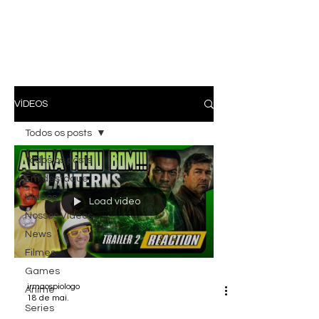
VÍDEOS
Todos os posts
Todos os posts
Em destaque
Vídeos
Load video
Nossos Vídeos
News
Filmes
Games
irmaospiologo
Anime
18 de mai.
Series