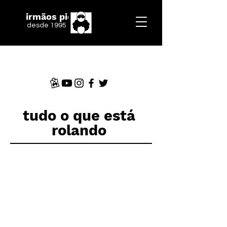
irmãos piologo
desde 1995
tudo o que está
rolando