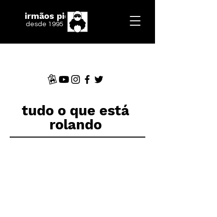
irmãos piologo
desde 1995
tudo o que está
rolando