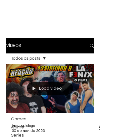
VÍDEOS
Todos os posts
Todos os posts
Em destaque
Vídeos
Load video
Nossos Vídeos
News
Filmes
Games
irmaospiologo
Anime
30 de nov. de 2023
Series