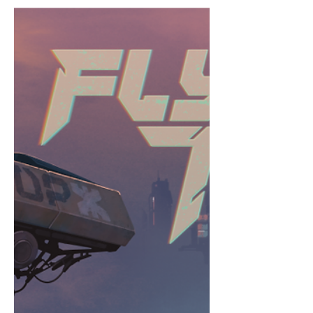
Launcha Libre (Android / iOS) 💥🌯 Burrito
Bison: Launcha Libre é aquele tipo de jogo
simples, viciante e completamente sem
noção — exatamente o combo perfeito
pra celular 😎📱. A ideia é direta:
arremessar o Burrito Bison o mais longe
possível , esmagando ursinhos de goma,
acumulando grana e voltando ainda mais
forte 💪🐻🍬. O gameplay é estilo launch
game , fácil de aprender e difícil de largar,
com partidas rápidas e aquele clássico “