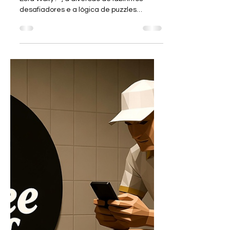
23 de dez. de 2025
🧩🔍 GRÁTIS, Simples e
desafiador: Labyrinth
City (Android / iOS)
Labyrinth City mistura o charme de “Onde
Está Wally?” , a diversão de labirintos
desafiadores e a lógica de puzzles
criativos , tudo numa experiência gratuita
para jogar direto no celular. 🌆 O Desafio
Você explora cenários coloridos e cheios
de detalhes, procurando personagens e
itens escondidos enquanto navega por
labirintos inteligentes repletos de enigmas
que testam sua atenção e raciocínio.
Cada fase é como uma pequena obra de
arte cheia de curiosidades e surpresas.