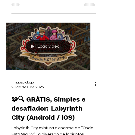
GRÁTIS! Android e iOS - O
Grinch: Aventuras de
Natal 🎄💚😈
Se o Natal virou zona, barulho, parente
gritando, criança correndo e peru
passando do ponto , esse jogo é a sua rota
de fuga oficial 😂. É só instalar O Grinch:
Aventuras de Natal , colocar o fone de
ouvido e viver o SEU Natal , longe do caos
familiar. O jogo é uma aventura casual ,
leve e divertida, onde você controla o
próprio Grinch , explorando fases
temáticas, resolvendo puzzles simples e
espalhando aquele espírito natalino… do
Load video
jeito mais errado possível 😏. Tudo com um
irmaospiologo