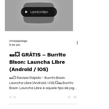
id=com.Flanne.MinutesTillDawn.roguelike.s
hooting.fr.gp&hl=pt 🍎
iOS:https://apps.apple.com/br/app/20-
minutes-till-dawn/id1635123906 💻
Steam:https://store.steampowered.com/a
pp/1966900/20_Minutes_Till_Dawn/ Se
você curte jogos tipo Vampire Survivors,
mas queria algo com MAIS ação e mira
Load video
manual…👉 20 Minutes Till Dawn é
provavelmente uma das melhores opções
que você pode jogar HOJE 😈💥 E sim:📱 dá
pra jogar
irmaospiologo
9 de jan.
🌯💥 GRÁTIS – Burrito
Bison: Launcha Libre
(Android / iOS)
🌯💥 Review Rápido – Burrito Bison: