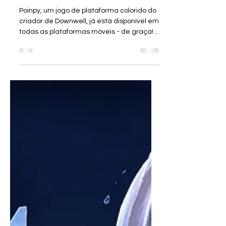
GRÁTIS - Do criador de
Downwell pra CELULAR
Poinpy, um jogo de plataforma colorido do
criador de Downwell, já está disponível em
todas as plataformas móveis - de graça!
GRÁTIS MESMO - Sem estar abarrotado de
microtransações ►► ANDROID Aqui ►►
iOS Aqui A Devolver Digital e Ojiro Fumoto
tem o prazer de anunciar que o adorado
jogo de plataforma Poinpy já está
disponível em todas as plataformas
móveis, totalmente de graça!
Anteriormente exclusivo para o Netflix
Games, Poinpy é um jogo colorido de
escalada sobre esmagar fr