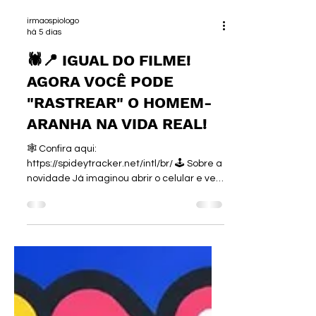
irmaospiologo
há 5 dias
🕷️📍 IGUAL DO FILME!
AGORA VOCÊ PODE
"RASTREAR" O HOMEM-
ARANHA NA VIDA REAL!
🕸️ Confira aqui:
https://spideytracker.net/intl/br/ 🕹️ Sobre a
novidade Já imaginou abrir o celular e ver
onde o Homem-Aranha foi visto pela
última vez? Essa é a proposta do Spidey
Tracker, uma experiência interativa
inspirada no novo filme do herói. O site
permite acompanhar avistamentos do
Aranha em um mapa, como se você
fizesse parte da vizinhança de Nova York