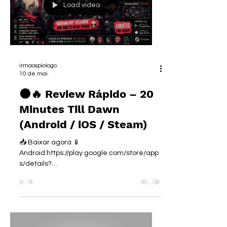
de jogos e criação de conteúdo. Este
vídeo não constitui recomendação de
investimento, promessa de ganhos
financeiros ou aconselhamento financeiro.
🕹️ Sobre a plataforma A Hoppr é uma
plataforma focada em jogos instantâneos:
Load video
você entra, escolhe um jogo e começa a
jogar sem instalar absolutamente nada,
tornando a ex
irmaospiologo
10 de mai.
🌑🔥 Review Rápido – 20
Minutes Till Dawn
(Android / iOS / Steam)
📥 Baixar agora 📱
Android:https://play.google.com/store/app
s/details?