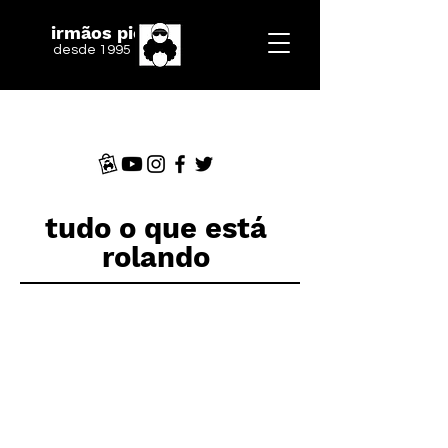
irmãos piologo
desde 1995
tudo o que está
rolando