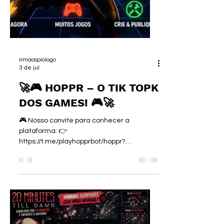
irmaospiologo
3 de jul.
🚀🎮 HOPPR – O TIK TOPK
DOS GAMES! 🎮🚀
🎮 Nosso convite para conhecer a
plataforma: 👉
https://t.me/playhopprbot/hoppr?
startapp=PIOLOGO 🎁 Código de convite:
PIOLOGO !!!Aviso!!!: Hoppr é uma plataforma