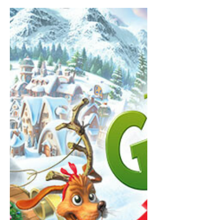
Flying Tank é mais uma obra de arte da
Hexage , estúdio já conhecido por pérolas
como Redcon . O estilo artístico é
inconfundível: minimalista, estiloso e com
personalidade , daquele tipo que você
bate o olho e já sabe quem fez. A
jogabilidade é extremamente fluida,
simples e gostosa , perfeita tanto pra
sessões rápidas quanto pra jogar por
horas sem perceber o tempo passar. O
jogo é muito leve , roda fácil até em
celulares mais modestos e ainda funciona
100% offline — pont