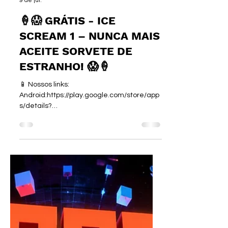
irmaospiologo
9 de jul.
🍦😱 GRÁTIS - ICE
SCREAM 1 – NUNCA MAIS
ACEITE SORVETE DE
ESTRANHO! 😱🍦
📱 Nossos links:
Android:https://play.google.com/store/app
s/details?
id=com.keplerians.icescream&hl=pt_BR
iOS:https://apps.apple.com/br/app/ice-
scream-1-terror-
assustador/id1480827449 🕹️ Sobre o jogo
Ice Scream 1 é um jogo de terror gratuito
onde o simpático sorveteiro Rod... bem...
de simpático ele só tem a roupa. 😂 Depois