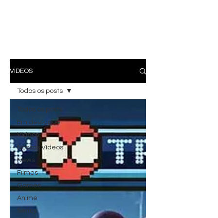
VÍDEOS
Todos os posts
Todos os posts
Em destaque
Vídeos
Nossos Vídeos
News
Filmes
Games
Anime
Series