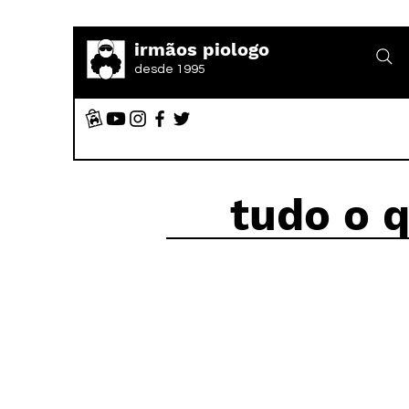
irmãos piologo
desde 1995
tudo o 