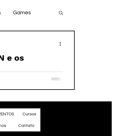
s
Games
team
game
 e os
VENTOS
Cursos
mos
Contato