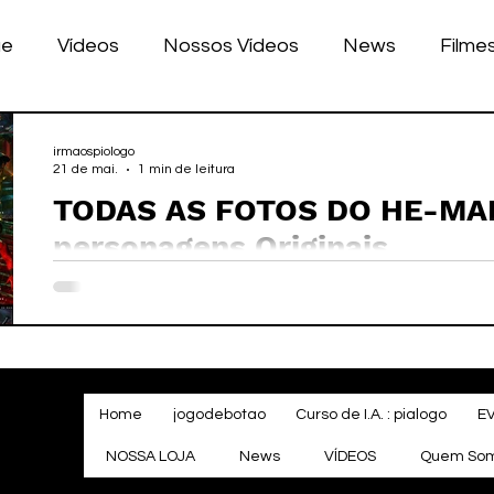
ue
Vídeos
Nossos Vídeos
News
Filme
nhos
Tecnologia
Corrida
Luke Dog
s
irmaospiologo
21 de mai.
1 min de leitura
TODAS AS FOTOS DO HE-MAN
LULAR
BILE
games
personagens Originais
Home
jogodebotao
Curso de I.A. : pialogo
E
NOSSA LOJA
News
VÍDEOS
Quem So