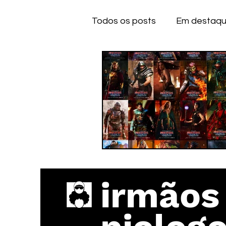
Todos os posts
Em destaq
Anime
Series
Dese
IOS
IOS
A
CE
irmãos