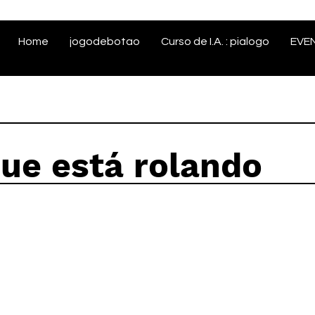
Home
jogodebotao
Curso de I.A. : pialogo
EVE
que está rolando