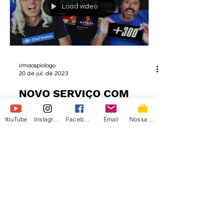
Load video
irmaospiologo
20 de jul. de 2023
NOVO SERVIÇO COM
MAIS DE 300 Jogos Chaf
YouTube
Instagram
Facebook
Email
Nossa Loja
Games
►CHAF GAMES, inscreva-se aqui:
https://mla.bs/8acbb8e1 ►CHAF GAMES,
inscreva-se aqui: https://mla.bs/8acbb8e1
Conheça o Chaf Games com...