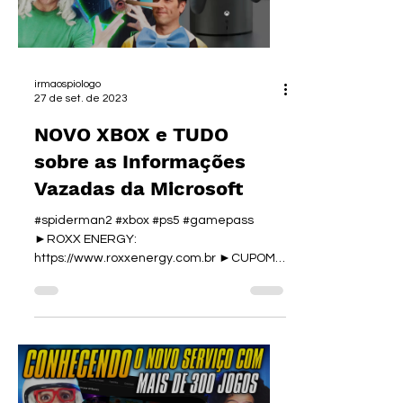
irmaospiologo
27 de set. de 2023
NOVO XBOX e TUDO
sobre as Informações
Vazadas da Microsoft
#spiderman2 #xbox #ps5 #gamepass
►ROXX ENERGY:
https://www.roxxenergy.com.br ►CUPOM:
PIOLOGO para 15% OFF ✅ CURSO DE
EDIÇÃO DE VÍDEO:...