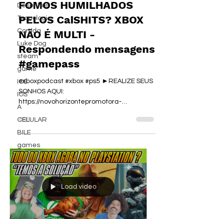
FOMOS HUMILHADOS
Desenhos
PELOS CaiSHITS? XBOX
Tecnologia
Corrida
NÃO É MULTI -
Luke Dog
Respondendo mensagens
steam
#gamepass
game
#xboxpodcast #xbox #ps5 ►REALIZE SEUS
IOS
SONHOS AQUI:
IOS
https://novohorizontepromotora-
A
piologo.com/ Faça a antecipação do seu
CELULAR
FGTS aqui ⬇️ ►...
BILE
games
Load video