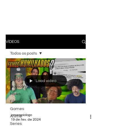
VÍDEOS
Todos os posts
Todos os posts
Em destaque
Vídeos
Load video
Nossos Vídeos
News
Filmes
Games
irmaospiologo
Anime
19 de fev. de 2024
Series