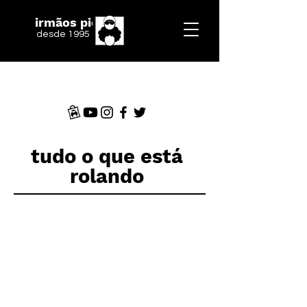
irmãos piologo
desde 1995
tudo o que está
rolando