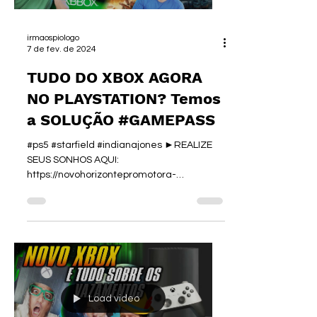
irmaospiologo
7 de fev. de 2024
TUDO DO XBOX AGORA
NO PLAYSTATION? Temos
a SOLUÇÃO #GAMEPASS
#ps5 #starfield #indianajones ►REALIZE
SEUS SONHOS AQUI:
https://novohorizontepromotora-
piologo.com/ Faça a antecipação do seu
FGTS aqui...
Load video