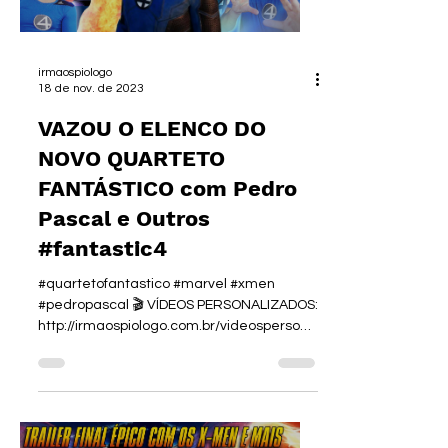
irmaospiologo
18 de nov. de 2023
VAZOU O ELENCO DO
NOVO QUARTETO
FANTÁSTICO com Pedro
Pascal e Outros
#fantastic4
#quartetofantastico #marvel #xmen
#pedropascal 🎬 VÍDEOS PERSONALIZADOS:
http://irmaospiologo.com.br/videospersona
lizados 👜 NOSSA LOJA:...