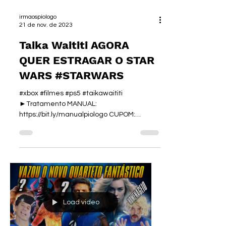
irmaospiologo
21 de nov. de 2023
Taika Waititi AGORA
QUER ESTRAGAR O STAR
WARS #STARWARS
#xbox #filmes #ps5 #taikawaititi
►Tratamento MANUAL:
https://bit.ly/manualpiologo CUPOM:
PIOLOGO40 ✂🔴 VÍDEO DE 10 MESES AQUI:...
Load video