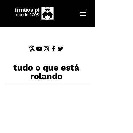
irmãos piologo
desde 1995
tudo o que está
rolando