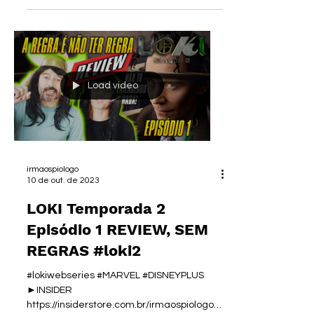
Load video
irmaospiologo
10 de out. de 2023
LOKI Temporada 2
Episódio 1 REVIEW, SEM
REGRAS #loki2
#lokiwebseries #MARVEL #DISNEYPLUS
►INSIDER
https://insiderstore.com.br/irmaospiologo