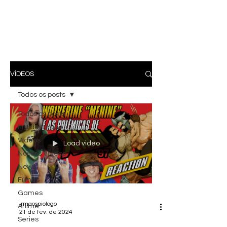
VÍDEOS
Todos os posts
Todos os posts
Em destaque
Vídeos
Load video
Nossos Vídeos
News
Filmes
Games
irmaospiologo
Anime
21 de fev. de 2024
Series