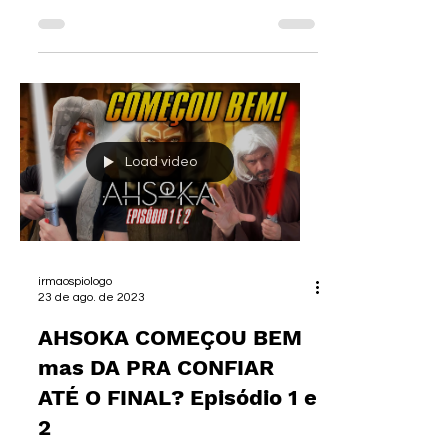
►CUPOM: IRMAOS12 👜 NOSSA LOJA:...
Load video
irmaospiologo
23 de ago. de 2023
AHSOKA COMEÇOU BEM
mas DA PRA CONFIAR
ATÉ O FINAL? Episódio 1 e
2