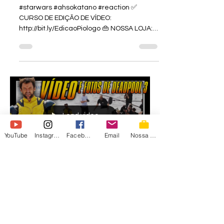
#starwars #ahsokatano #reaction ✅
CURSO DE EDIÇÃO DE VÍDEO:
http://bit.ly/EdicaoPiologo 👜 NOSSA LOJA:
https://loja.irmaospiologo.com.br...
Load video
YouTube
Instagram
Facebook
Email
Nossa Loja
irmaospiologo
11 de jul. de 2023
VÍDEO E FOTOS DE
DEADPOOL 3 e