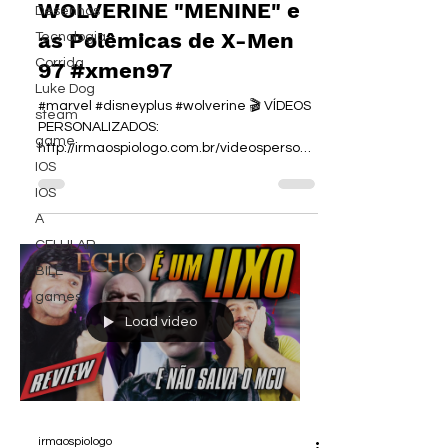
WOLVERINE "MENINE" e
Desenhos
as Polêmicas de X-Men
Tecnologia
Corrida
97 #xmen97
Luke Dog
#marvel #disneyplus #wolverine 🎬 VÍDEOS
steam
PERSONALIZADOS:
game
http://irmaospiologo.com.br/videospersona
IOS
lizados 👜 NOSSA LOJA:...
IOS
A
CELULAR
BILE
games
Load video
irmaospiologo