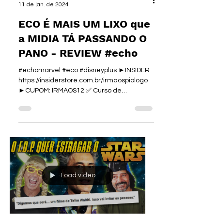
11 de jan. de 2024
ECO É MAIS UM LIXO que
a MIDIA TÁ PASSANDO O
PANO - REVIEW #echo
#echomarvel #eco #disneyplus ►INSIDER
https://insiderstore.com.br/irmaospiologo
►CUPOM: IRMAOS12 ✅ Curso de
Desenho:...
Load video