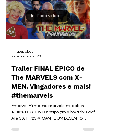
Load video
irmaospiologo
7 de nov. de 2023
Trailer FINAL ÉPICO de
The MARVELS com X-
MEN, Vingadores e mais!
#themarvels
#marvel #filme #asmarvels #reaction
►30% DESCONTO: https://mla.bs/a7b96cef
Até 30/11/23 ✏ GANHE UM DESENHO
ORIGINAL do Rodrigo Piologo e...