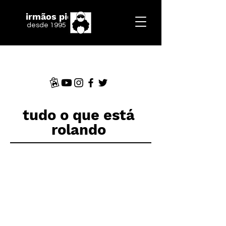
irmãos piologo
desde 1995
tudo o que está
rolando