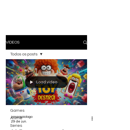
VÍDEOS
Todos os posts
Todos os posts
Em destaque
Vídeos
Load video
Nossos Vídeos
News
Filmes
Games
irmaospiologo
Anime
29 de jun.
Series