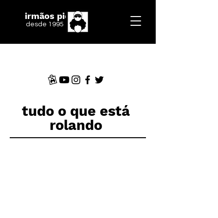
irmãos piologo
desde 1995
tudo o que está
rolando