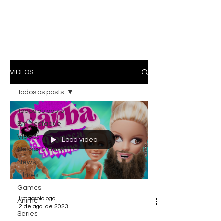
VÍDEOS
Todos os posts
Todos os posts
Em destaque
Vídeos
Load video
Nossos Vídeos
News
Filmes
Games
irmaospiologo
Anime
2 de ago. de 2023
Series