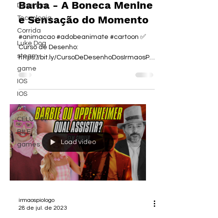
Barba - A Boneca Menine
Desenhos
e Sensação do Momento
Tecnologia
Corrida
#animacao #adobeanimate #cartoon ✅
Luke Dog
Curso de Desenho:
steam
https://bit.ly/CursoDeDesenhoDosIrmaosPio
logo ✅ CURSO DE EDIÇÃO DE VÍDEO:...
game
IOS
IOS
A
CELULAR
BILE
Load video
games
irmaospiologo
28 de jul. de 2023