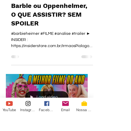
Barbie ou Oppenheimer,
O QUE ASSISTIR? SEM
SPOILER
#barbieheimer #FILME #analise #trailer ►
INSIDER :
https://insiderstore.com.br/IrmaosPiologo
► Nosso Cupom IRMAOS12 para 12% off
em todo...
Load video
YouTube
Instagram
Facebook
Email
Nossa Loja