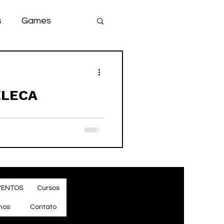
s
Games
team
game
ELECA
VENTOS
Cursos
mos
Contato