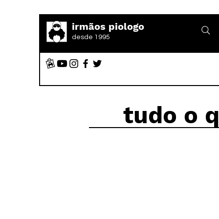
irmãos piologo
desde 1995
tudo o 