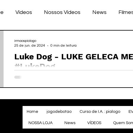
ue
Vídeos
Nossos Vídeos
News
Filme
nhos
Tecnologia
Corrida
Luke Dog
s
irmaospiologo
25 de jun. de 2024
0 min de leitura
Luke Dog - LUKE GELECA M
LULAR
BILE
games
#LukeDog
Home
jogodebotao
Curso de I.A. : pialogo
E
NOSSA LOJA
News
VÍDEOS
Quem So