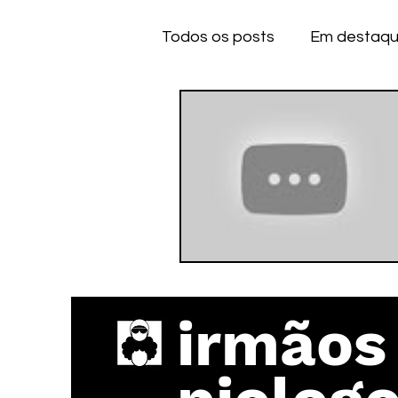
Todos os posts
Em destaq
Anime
Series
Dese
IOS
IOS
A
CE
irmãos