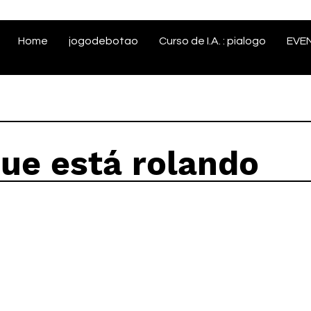
Home
jogodebotao
Curso de I.A. : pialogo
EVE
que está rolando