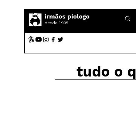
irmãos piologo
desde 1995
tudo o 