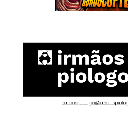
irmãos
piolog
irmaospiologo@irmaospiolo