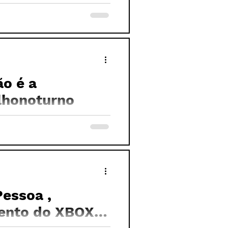
o é a
lhonoturno
Pessoa ,
vento do XBOX