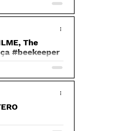
ILME, The
nça #beekeeper
TERO