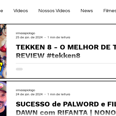
ue
Vídeos
Nossos Vídeos
News
Filme
nhos
Tecnologia
Corrida
Luke Dog
s
irmaospiologo
25 de jan. de 2024
1 min de leitura
TEKKEN 8 - O MELHOR DE 
LULAR
BILE
games
REVIEW #tekken8
irmaospiologo
24 de jan. de 2024
1 min de leitura
SUCESSO de PALWORD e FI
DAWN com RIFANTA | NONO