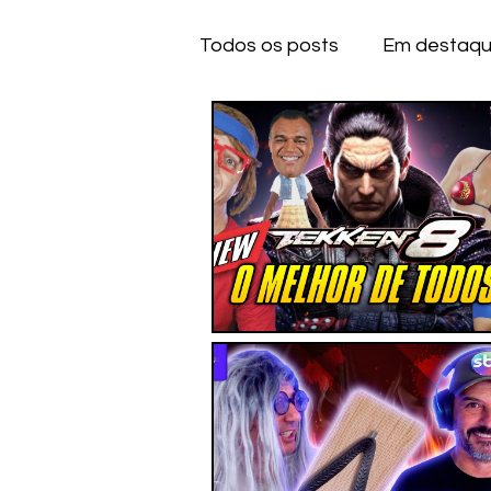
Todos os posts
Em destaq
Anime
Series
Dese
IOS
IOS
A
CE