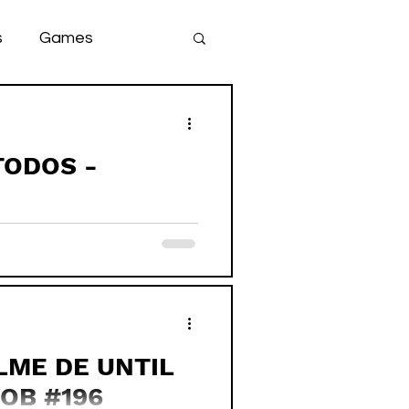
s
Games
team
game
TODOS -
LME DE UNTIL
OB #196