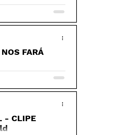
 NOS FARÁ
PE
ld