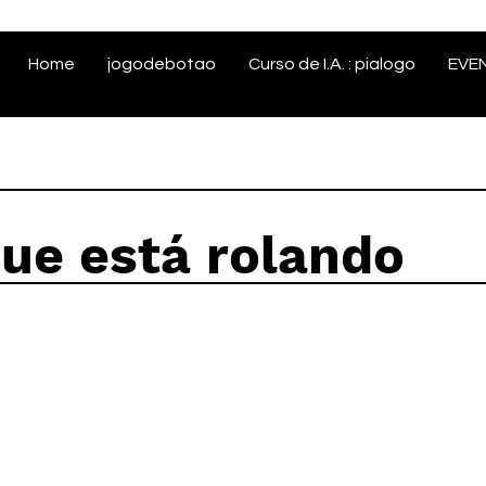
Home
jogodebotao
Curso de I.A. : pialogo
EVE
que está rolando