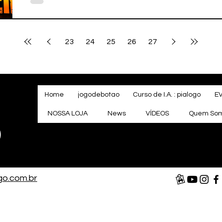
23
24
25
26
27
Home
jogodebotao
Curso de I.A. : pialogo
E
NOSSA LOJA
News
VÍDEOS
Quem So
o
go.com.br