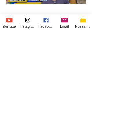
SEM SPOILER, para f
irmaospiologo
27 de mai.
YouTube
Instagram
Facebook
Email
Nossa Loja
TOY STORY 5 - TRAILER
FINAL - MAIS DO MESMO
OU ESTAMOS VELHOS
PRA ISSO? #toystory5
#toystory5 #Disney #Pixar #Reacao
#IrmaosPiologo #reaction 🎮 ENEBA - o
mercado para gamers!
https://ene.ba/IrmaosPiologo 🎮 Cartões-
presente na ENEBA!
https://ene.ba/IrmaosPiologo-GiftCards 🎮
Os melhores jogos na ENEBA!
https://ene.ba/IrmaosPiologo-Games
irmãos
►Curso de I.A. :
https://www.irmaospiologo.com.br/pialogo
piologo
►SEJA UM MEMBRO: