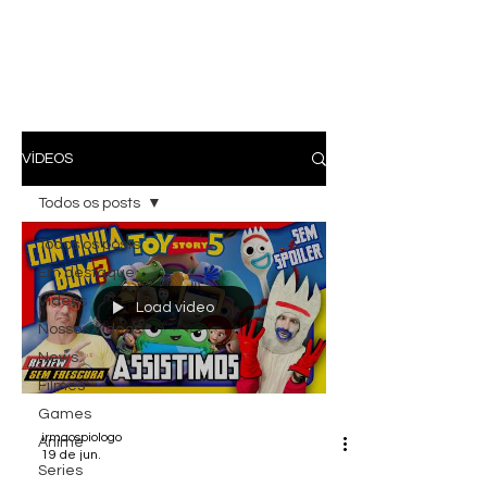
VÍDEOS
Todos os posts
Todos os posts
Em destaque
Vídeos
Load video
Nossos Vídeos
News
Filmes
Games
irmaospiologo
Anime
19 de jun.
Series