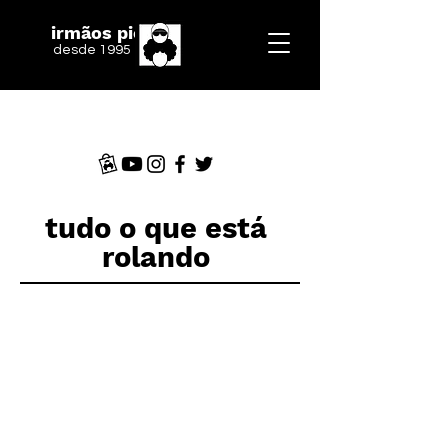
irmãos piologo
desde 1995
tudo o que está
rolando