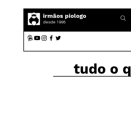
irmãos piologo
desde 1995
tudo o 