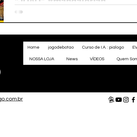
"JOÃO" #mandalorian
Home
jogodebotao
Curso de I.A. : pialogo
E
NOSSA LOJA
News
VÍDEOS
Quem So
o
go.com.br