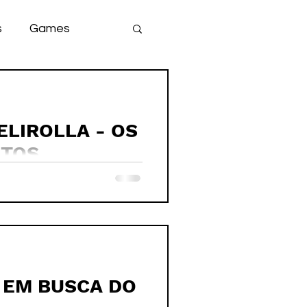
s
Games
team
game
ELIROLLA - OS
LTOS
 EM BUSCA DO