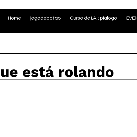
Home
jogodebotao
Curso de I.A. : pialogo
EVE
que está rolando