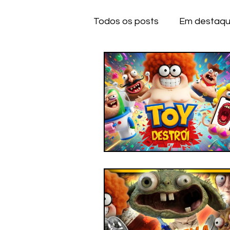
Todos os posts
Em destaq
Anime
Series
Dese
IOS
IOS
A
CE