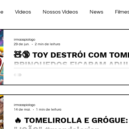
ue
Vídeos
Nossos Vídeos
News
Filme
nhos
Tecnologia
Corrida
Luke Dog
s
irmaospiologo
29 de jun.
2 min de leitura
🧸🔞 TOY DESTRÓI COM TOM
LULAR
BILE
games
BRINQUEDOS FICARAM ADU
#toydestroi
irmaospiologo
14 de mai.
1 min de leitura
🔥 TOMELIROLLA E GRÓGUE: