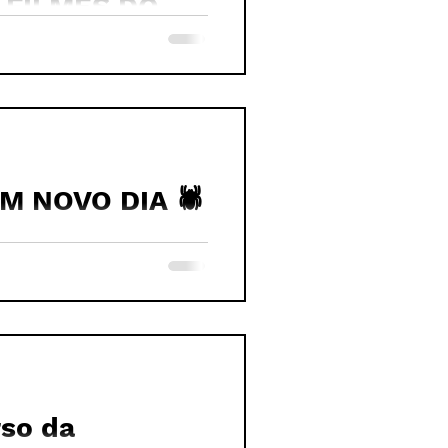
4 FILMES DO
man
 NOVO DIA 🕷️
LASHBACK, MAS
n
rso da