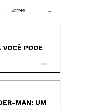
s
Games
team
game
RA VOCÊ PODE
NHA NA VIDA
DER-MAN: UM