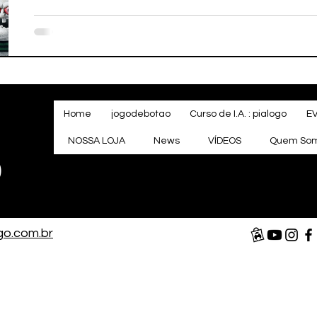
LOUCURA #spidernoir
Home
jogodebotao
Curso de I.A. : pialogo
E
NOSSA LOJA
News
VÍDEOS
Quem So
o
go.com.br