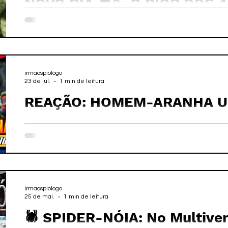
NOVO DIA 🕷️📉 O PIOR DOS 
HOMEM-ARANHA?! #spider
irmaospiologo
23 de jul.
1 min de leitura
REAÇÃO: HOMEM-ARANHA UM
TRAILER FINAL CHEIO DE F
A GENTE CONFIA #spiderma
irmaospiologo
25 de mai.
1 min de leitura
🕷️ SPIDER-NÓIA: No Multive