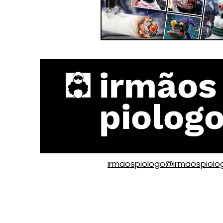
irmãos
piolog
irmaospiologo@irmaospiolo