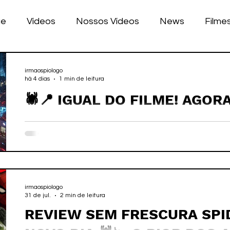
ue
Vídeos
Nossos Vídeos
News
Filme
nhos
Tecnologia
Corrida
Luke Dog
s
irmaospiologo
há 4 dias
1 min de leitura
🕷️📍 IGUAL DO FILME! AGO
LULAR
BILE
games
"RASTREAR" O HOMEM-ARA
REAL!
irmaospiologo
31 de jul.
2 min de leitura
REVIEW SEM FRESCURA SPI