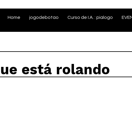
Home
jogodebotao
Curso de I.A. : pialogo
EVE
que está rolando