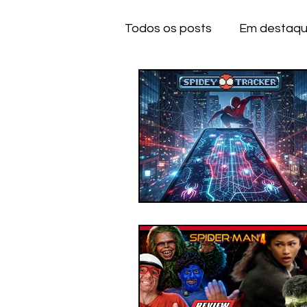
Todos os posts
Em destaq
Anime
Series
Dese
IOS
IOS
A
CE