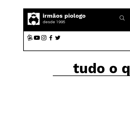
irmãos piologo
desde 1995
tudo o 