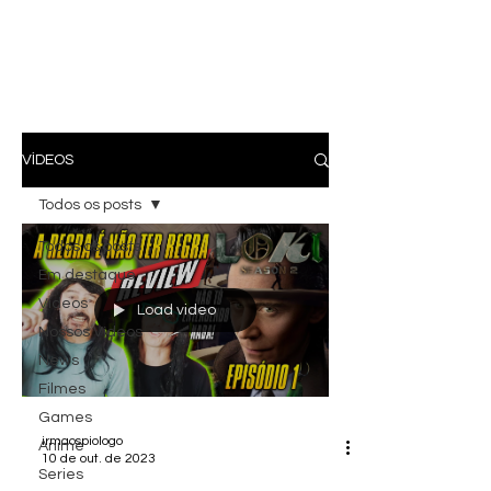
VÍDEOS
Todos os posts
Todos os posts
Em destaque
Vídeos
Load video
Nossos Vídeos
News
Filmes
Games
irmaospiologo
Anime
10 de out. de 2023
Series