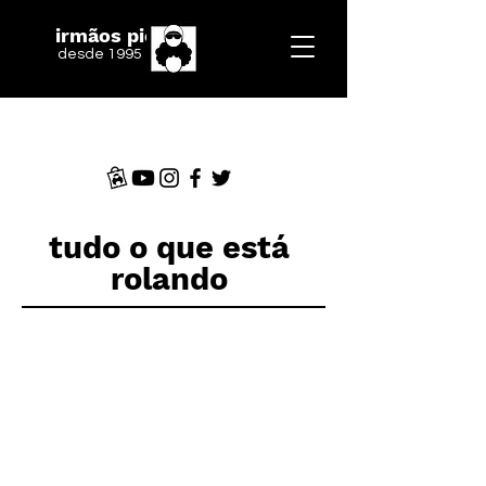
irmãos piologo
desde 1995
tudo o que está
rolando