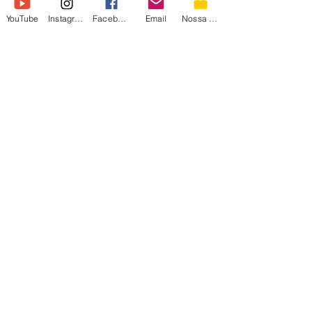
26 de out. de 2023
YouTube
Instagram
Facebook
Email
Nossa Loja
REAÇÃO ao Trailer do
FILME do La FÊNIX
#reaction
#lafenix #ajackass #pegadinha ►ROXX
ENERGY: https://www.roxxenergy.com.br
►CUPOM: PIOLOGO para 15% OFF 👜
NOSSA LOJA:...
irmãos
piologo
irmaospiologo@irmaospiologo.com.br