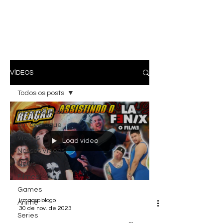
VÍDEOS
Todos os posts
Todos os posts
Em destaque
Vídeos
Load video
Nossos Vídeos
News
Filmes
Games
irmaospiologo
Anime
30 de nov. de 2023
Series