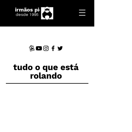
irmãos piologo
desde 1995
tudo o que está
rolando