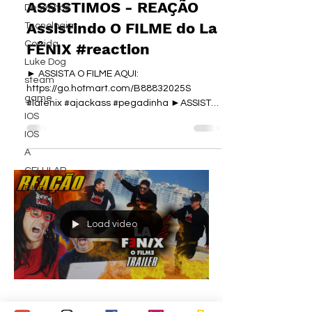
ASSISTIMOS - REAÇÃO
Desenhos
Assistindo O FILME do La
Tecnologia
Corrida
FÊNIX #reaction
Luke Dog
► ASSISTA O FILME AQUI:
steam
https://go.hotmart.com/B88832025S
game
#lafenix #ajackass #pegadinha ►ASSISTA
IOS
O FILME AQUI:...
IOS
A
CELULAR
BILE
games
Load video
irmaospiologo