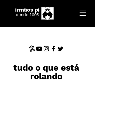
irmãos piologo
desde 1995
tudo o que está
rolando