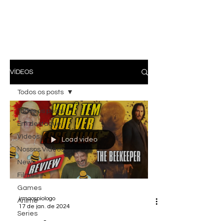
VÍDEOS
Todos os posts
Todos os posts
Em destaque
Vídeos
Load video
Nossos Vídeos
News
Filmes
Games
irmaospiologo
Anime
17 de jan. de 2024
Series