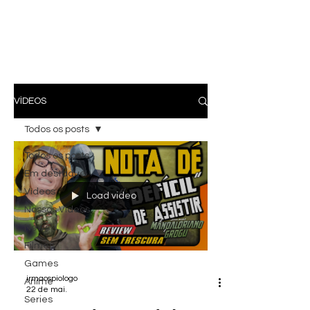
VÍDEOS
Todos os posts
Todos os posts
Em destaque
Vídeos
Load video
Nossos Vídeos
News
Filmes
Games
irmaospiologo
Anime
22 de mai.
Series