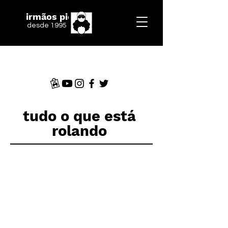
irmãos piologo
desde 1995
tudo o que está
rolando