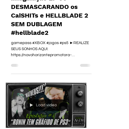
Imaginação EP 06 -
DESMASCARANDO os
CaiSHITs e HELLBLADE 2
SEM DUBLAGEM
#hellblade2
gamepass #XBOX #jogos #ps5 ►REALIZE
SEUS SONHOS AQUI:
https://novohorizontepromotora-
piologo.com/ Faça a antecipação do seu
FGTS aqui ⬇️...
Load video