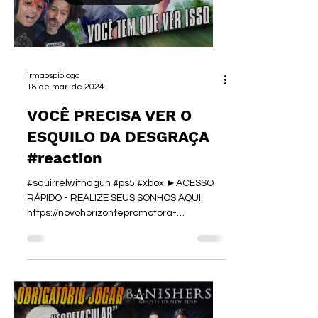
Load video
irmaospiologo
18 de mar. de 2024
VOCÊ PRECISA VER O
ESQUILO DA DESGRAÇA
#reaction
#squirrelwithagun #ps5 #xbox ►ACESSO
RÁPIDO - REALIZE SEUS SONHOS AQUI:
https://novohorizontepromotora-
piologo.com/ Faça a antecipação do...