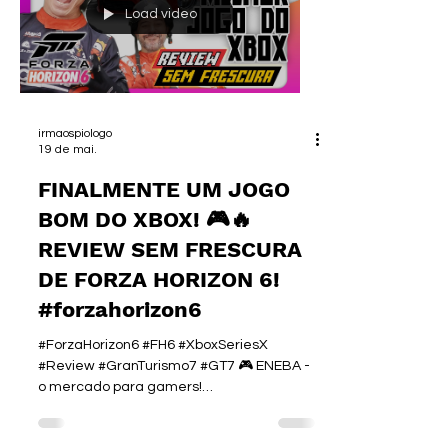
►SEJA UM MEMBRO:
Load video
https://www.youtube.com/@irmaospiologo/
membership FALA, GAMERS
SOBREVIVENTES DA MARATONA DE
EVENTOS! 🎮🔥🏆 Junho de 2026 passou
como um trato
irmaospiologo
19 de mai.
FINALMENTE UM JOGO
BOM DO XBOX! 🎮🔥
REVIEW SEM FRESCURA
DE FORZA HORIZON 6!
#forzahorizon6
#ForzaHorizon6 #FH6 #XboxSeriesX
#Review #GranTurismo7 #GT7 🎮 ENEBA -
o mercado para gamers!
https://ene.ba/IrmaosPiologo 🎮 Cartões-
presente na ENEBA!