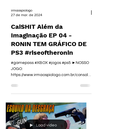
irmaospiologo
27 de mar. de 2024
CaiSHIT Além da
Imaginação EP 04 -
RONIN TEM GRÁFICO DE
PS3 #riseoftheronin
#gamepass #XBOX #jogos #ps5 ►NOSSO
JOGO:
https://www.irmaospiologo.com.br/console
war ►INSIDER
https://insiderstore.com.br/irmaospiologo...