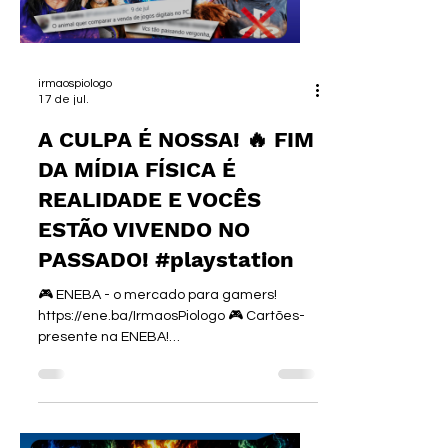
SOBREVIVENTES DE LANÇAMENTOS
DESASTROSOS! 🟢🔵📉💀 A gente achava
que
irmaospiologo
17 de jul.
A CULPA É NOSSA! 🔥 FIM
DA MÍDIA FÍSICA É
REALIDADE E VOCÊS
ESTÃO VIVENDO NO
PASSADO! #playstation
🎮 ENEBA - o mercado para gamers!
https://ene.ba/IrmaosPiologo 🎮 Cartões-
presente na ENEBA!
https://ene.ba/IrmaosPiologo-GiftCards 🎮
Os melhores jogos na ENEBA!
https://ene.ba/IrmaosPiologo-Games
►Curso de I.A. :
https://www.irmaospiologo.com.br/pialogo