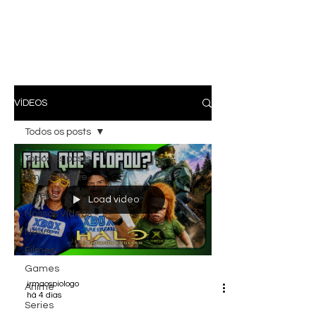
VÍDEOS
Todos os posts
Todos os posts
Em destaque
Vídeos
Load video
Nossos Vídeos
News
Filmes
Games
irmaospiologo
Anime
há 4 dias
Series