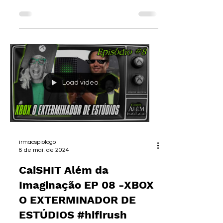
Nacon Revolution X / Controlador De
Precisão Avançado Nacon Revolution X
Unlim deveria ser o oficial 👀 Enquanto
muitos jogadores andam decepcionados
com o preço e a estética dos controles
padrão que acompanham os consoles,
surgiu um terceiro controlador que está
virando referência entre os fãs de Xbox e
PC : o Revolution X Unlimited da Nacon . E,
Load video
sinceramente? Ele deveria ser o controle
oficial . �
irmaospiologo
8 de mai. de 2024
CaiSHIT Além da
Imaginação EP 08 -XBOX
O EXTERMINADOR DE