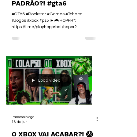
PADRÃO?! #gta6
#GTA6 #Rockstar #Games #Tchaca
#Jogos #xbox #ps5 ►🎮 HOPPR*:
https://t.me/playhopprbot/hoppr?
startapp=PIOLOGO ►🎮 HOPPR*:
https://t.me/playhopprbot/hoppr?
startapp=PIOLOGO 🎮 CUPOM PIOLOGO
►ENEBA - Games:
https://ene.ba/IrmaosPiologo ►Curso de
I.A. :
https://www.irmaospiologo.com.br/pialogo
*Aviso: Hoppr é uma plataforma de jogos e
Load video
criação de conteúdo. Este vídeo não
constitui recomendação de investimento,
promessa de ganhos financeiros ou
aconselhamento financeiro. FALA, GAM
irmaospiologo
16 de jun.
O XBOX VAI ACABAR?! 😱