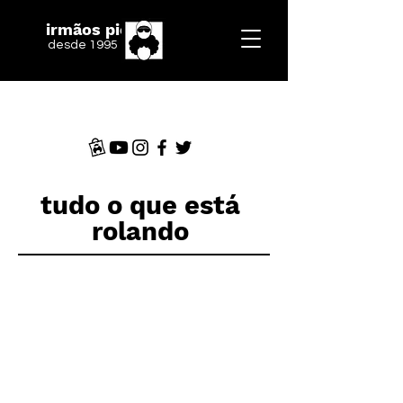
irmãos piologo
desde 1995
tudo o que está
rolando