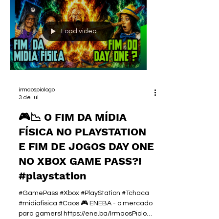
►SEJA UM MEMBRO:
https://www.youtube.com/@irmaospiologo/
membership FALA, GAMERS QUE AINDA
Load video
ACHAM QUE O DISCO É ETERNO E QUE A
GENTE É "DEFENSOR DE EMPRESA
MILIONÁRIA"! 🎮🤡🔥 O vídeo de hoje não é
sobre notícia, é sobre TRET
irmaospiologo
3 de jul.
🎮📉 O FIM DA MÍDIA
FÍSICA NO PLAYSTATION
E FIM DE JOGOS DAY ONE
NO XBOX GAME PASS?!
#playstation
#GamePass #Xbox #PlayStation #Tchaca
#midiafisica #Caos 🎮 ENEBA - o mercado
para gamers! https://ene.ba/IrmaosPiologo