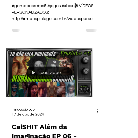
ESTÚDIOS #hifirush
#gamepass #ps5 #jogos #xbox 🎬 VÍDEOS
PERSONALIZADOS:
http://irmaospiologo.com.br/videospersona
lizados 👜 NOSSA LOJA:...
Load video
irmaospiologo
17 de abr. de 2024
CaiSHIT Além da