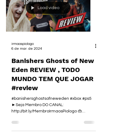
Load video
irmaospiologo
6 de mar. de 2024
Banishers Ghosts of New
Eden REVIEW , TODO
MUNDO TEM QUE JOGAR
#review
#banishersghostsofneweden #xbox #ps5
►Seja Membro DO CANAL:
http://bit.ly/MembroIrmaosPiologo 👜
NOSSA LOJA:...