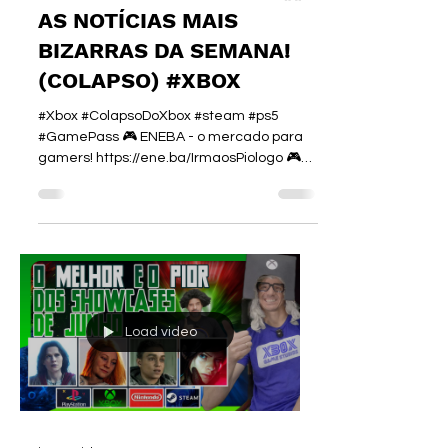
AS NOTÍCIAS MAIS
BIZARRAS DA SEMANA!
(COLAPSO) #XBOX
#Xbox #ColapsoDoXbox #steam #ps5
#GamePass 🎮 ENEBA - o mercado para
gamers! https://ene.ba/IrmaosPiologo 🎮
Cartões-presente na ENEBA!
https://ene.ba/IrmaosPiologo-GiftCards 🎮
Os melhores jogos na ENEBA!
https://ene.ba/IrmaosPiologo-Games
►Curso de I.A. :
https://www.irmaospiologo.com.br/pialogo
►SEJA UM MEMBRO:
https://www.youtube.com/@irmaospiologo/
Load video
membership FALA, CAIXISTAS EM
DESESPERO E SONYSTAS DANDO RISADA!
🚨🟢📉 O vídeo de hoje não é review, não é
gameplay, é PLAN