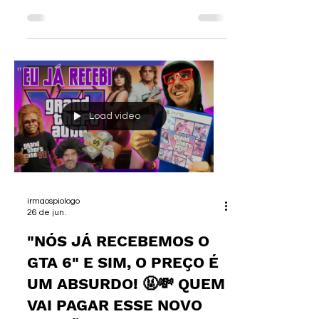
🎮 Cartões-presente na ENEBA!
https://ene.ba/IrmaosPiologo-GiftCards 🎮
Os melhores jogos na ENEBA!
https://ene.ba/IrmaosPiologo-Games
►Curso de I.A. :
https://www.irmaospiologo.com.br/pialogo
►SEJA UM MEMBRO:
https://www.youtube.com/@irmaospiologo/
Load video
membership FALA, GAMERS
SOBREVIVENTES E TESTEMUNHAS DO
APOCALIPSE NO ESTÚDIO! 🎮🔥🦖 O dia de
hoje deveria ser
irmaospiologo
26 de jun.
"NÓS JÁ RECEBEMOS O
GTA 6" E SIM, O PREÇO É
UM ABSURDO! 🤬💸 QUEM
VAI PAGAR ESSE NOVO