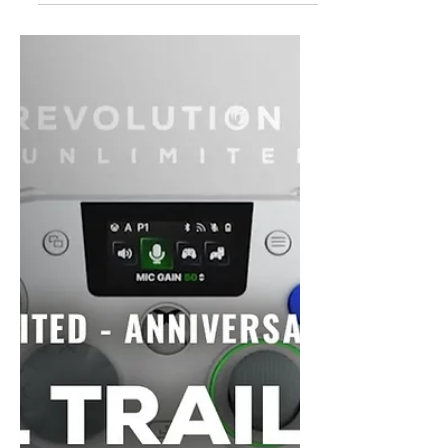
https://ene.ba/IrmaosPiologo-GiftCards 🎮
Os melhores jogos na ENEBA!
https://ene.ba/IrmaosPiologo-Games
►Curso de I.A. :
https://www.irmaospiologo.com.br/pialogo
►SEJA UM MEMBRO:
https://www.youtube.com/@irmaospiologo/
membership FALA, PILOTOS DE FUGA,
CAIXISTAS ALIVIADOS E SONYSTAS
INFILTRADOS! 🚗💨🏁 O nosso REVIEW SEM
FRES