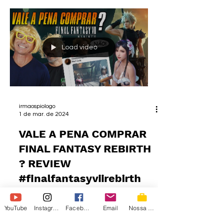
Load video
irmaospiologo
1 de mar. de 2024
VALE A PENA COMPRAR
FINAL FANTASY REBIRTH
? REVIEW
#finalfantasyviirebirth
YouTube
Instagram
Facebook
Email
Nossa Loja
#xbox #ps5 #finalfantasy ►ROXX ENERGY:
https://www.roxxenergy.com.br/