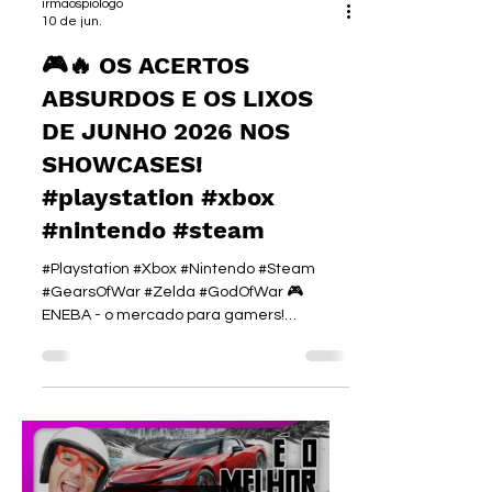
irmaospiologo
10 de jun.
🎮🔥 OS ACERTOS
ABSURDOS E OS LIXOS
DE JUNHO 2026 NOS
SHOWCASES!
#playstation #xbox
#nintendo #steam
#Playstation #Xbox #Nintendo #Steam
#GearsOfWar #Zelda #GodOfWar 🎮
ENEBA - o mercado para gamers!
https://ene.ba/IrmaosPiologo 🎮 Cartões-
presente na ENEBA!
https://ene.ba/IrmaosPiologo-GiftCards 🎮
Os melhores jogos na ENEBA!
https://ene.ba/IrmaosPiologo-Games
►Curso de I.A. :
https://www.irmaospiologo.com.br/pialogo