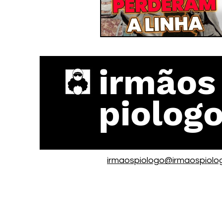
irmãos
piolog
irmaospiologo@irmaospiolo