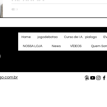
OF DÓI #3
Home
jogodebotao
Curso de I.A. : pialogo
E
NOSSA LOJA
News
VÍDEOS
Quem So
o
go.com.br