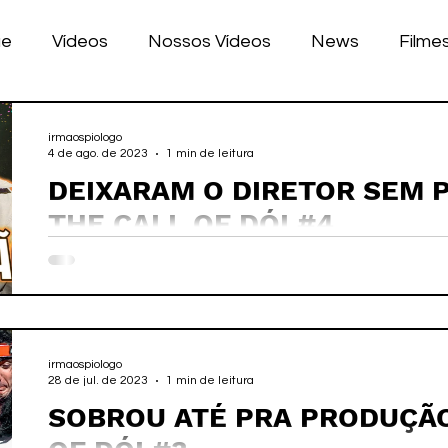
ue
Vídeos
Nossos Vídeos
News
Filme
nhos
Tecnologia
Corrida
Luke Dog
s
irmaospiologo
4 de ago. de 2023
1 min de leitura
DEIXARAM O DIRETOR SEM P
LULAR
BILE
games
THE CALL OF DÓI #4
irmaospiologo
28 de jul. de 2023
1 min de leitura
SOBROU ATÉ PRA PRODUÇÃO.