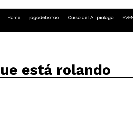
Home
jogodebotao
Curso de I.A. : pialogo
EVE
que está rolando