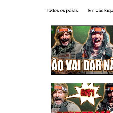
Todos os posts
Em destaq
Anime
Series
Dese
IOS
IOS
A
CE