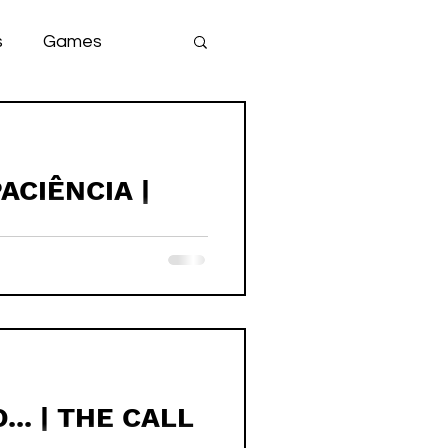
s
Games
team
game
ACIÊNCIA |
.. | THE CALL