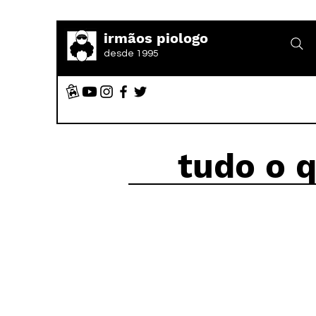
irmãos piologo
desde 1995
tudo o 