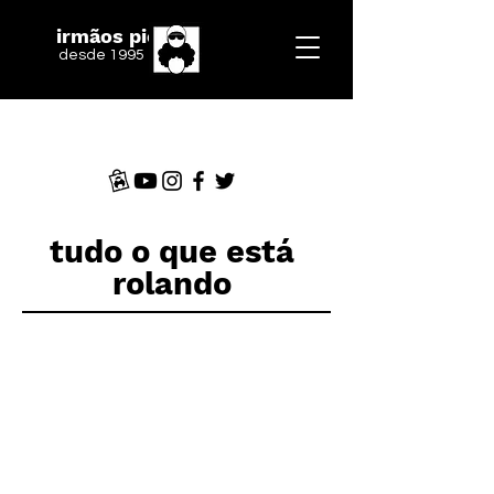
irmãos piologo
desde 1995
tudo o que está
rolando