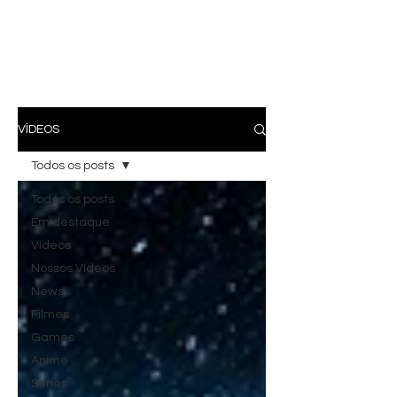
VÍDEOS
Todos os posts
Todos os posts
Em destaque
Vídeos
Nossos Vídeos
News
Filmes
Games
Anime
Series