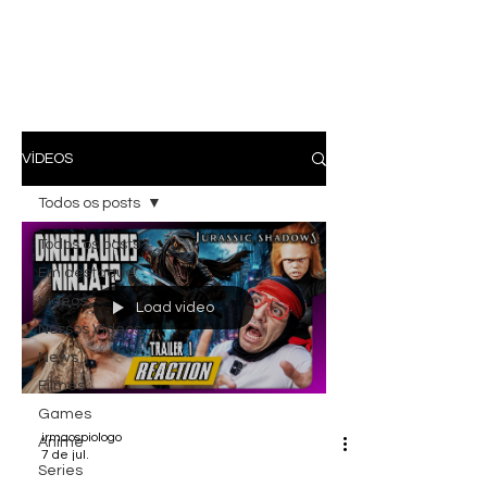
VÍDEOS
Todos os posts
Todos os posts
Em destaque
Vídeos
Load video
Nossos Vídeos
News
Filmes
Games
irmaospiologo
Anime
7 de jul.
Series