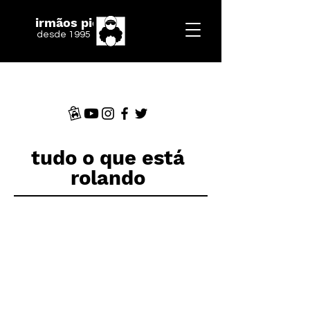
irmãos piologo
desde 1995
tudo o que está
rolando